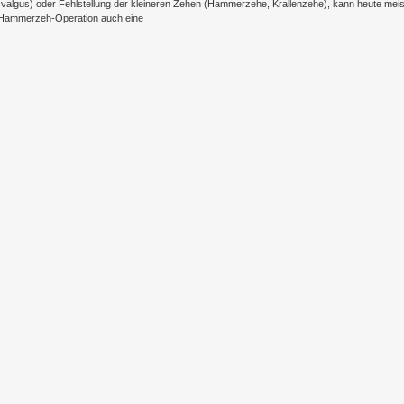
x valgus) oder Fehlstellung der kleineren Zehen (Hammerzehe, Krallenzehe), kann heute mei
ie Hammerzeh-Operation auch eine