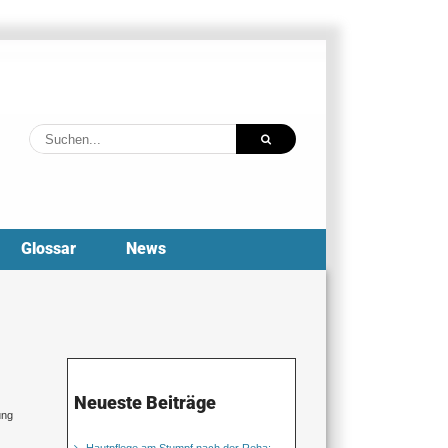
Suche
nach:
Glossar
News
Neueste Beiträge
ung
Hautpflege am Stumpf nach der Reha: