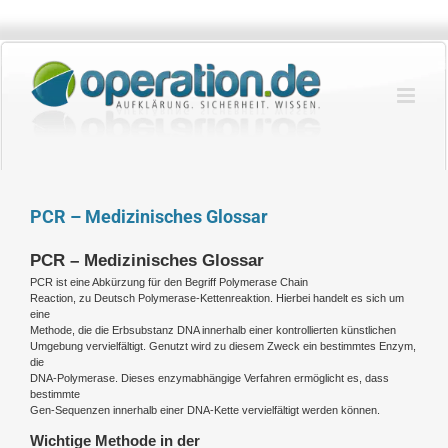
Zum
Inhalt
springen
PCR – Medizinisches Glossar
PCR – Medizinisches Glossar
PCR ist eine Abkürzung für den Begriff Polymerase Chain
Reaction, zu Deutsch Polymerase-Kettenreaktion. Hierbei handelt es sich um
eine
Methode, die die Erbsubstanz DNA innerhalb einer kontrollierten künstlichen
Umgebung vervielfältigt. Genutzt wird zu diesem Zweck ein bestimmtes Enzym,
die
DNA-Polymerase. Dieses enzymabhängige Verfahren ermöglicht es, dass
bestimmte
Gen-Sequenzen innerhalb einer DNA-Kette vervielfältigt werden können.
Wichtige Methode in der