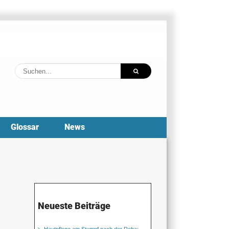
Suche
nach:
Glossar
News
Neueste Beiträge
Hautpflege am Stumpf nach der Reha: