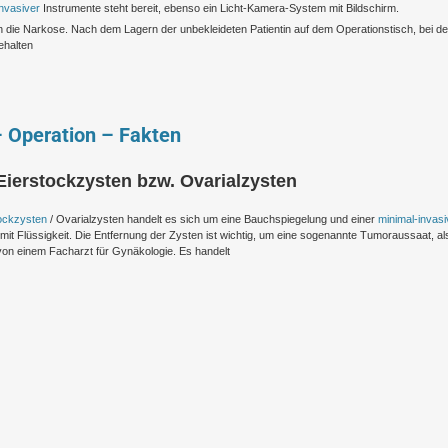
nvasiver
Instrumente steht bereit, ebenso ein Licht-Kamera-System mit Bildschirm.
n in die Narkose. Nach dem Lagern der unbekleideten Patientin auf dem Operationstisch, bei d
ehalten
– Operation – Fakten
ierstockzysten bzw. Ovarialzysten
ockzysten
/ Ovarialzysten handelt es sich um eine Bauchspiegelung und einer
minimal-invas
t mit Flüssigkeit. Die Entfernung der Zysten ist wichtig, um eine sogenannte Tumoraussaat, al
 von einem Facharzt für Gynäkologie. Es handelt