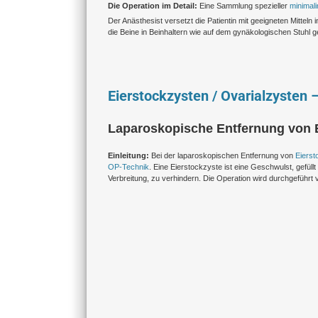
Die Operation im Detail:
Eine Sammlung spezieller
minimali
Der Anästhesist versetzt die Patientin mit geeigneten Mittel
die Beine in Beinhaltern wie auf dem gynäkologischen Stuhl g
Eierstockzysten / Ovarialzysten 
Laparoskopische Entfernung von E
Einleitung:
Bei der laparoskopischen Entfernung von
Eierst
OP-Technik
. Eine Eierstockzyste ist eine Geschwulst, gefüll
Verbreitung, zu verhindern. Die Operation wird durchgeführt