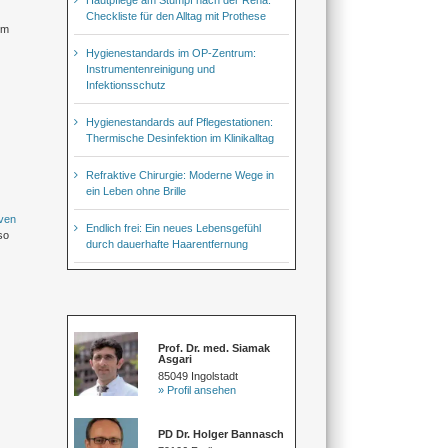
Checkliste für den Alltag mit Prothese
em
Hygienestandards im OP-Zentrum:
Instrumentenreinigung und
Infektionsschutz
Hygienestandards auf Pflegestationen:
Thermische Desinfektion im Klinikalltag
Refraktive Chirurgie: Moderne Wege in
ein Leben ohne Brille
iven
Endlich frei: Ein neues Lebensgefühl
so
durch dauerhafte Haarentfernung
Prof. Dr. med. Siamak
Asgari
85049 Ingolstadt
» Profil ansehen
PD Dr. Holger Bannasch