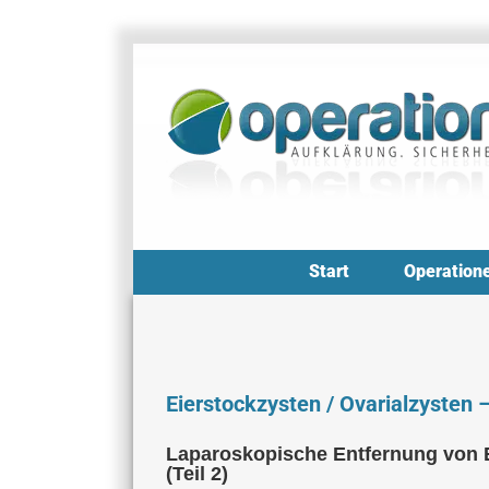
Zum
Inhalt
springen
Start
Operation
Eierstockzysten / Ovarialzysten 
Laparoskopische Entfernung von E
(Teil 2)