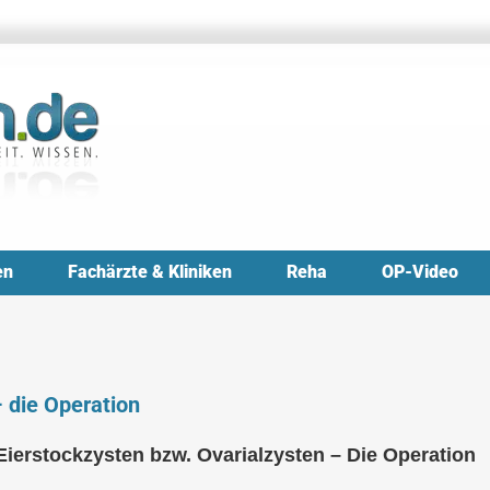
en
Fachärzte & Kliniken
Reha
OP-Video
– die Operation
ierstockzysten bzw. Ovarialzysten – Die Operation