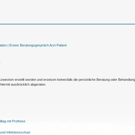
tion |
Erstes Beratungsgespräch Arzt-Patient
t
nszwecken erstellt worden und ersetzen keinesfalls die persönliche Beratung oder Behandlu
hiermit ausdrücklich abgeraten.
ltag mit Prothese
und Infektionsschutz