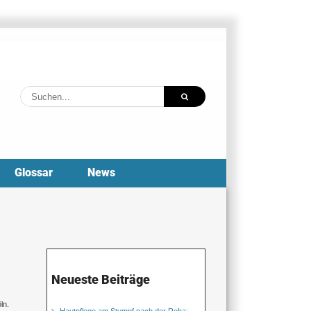
Suche
nach:
Glossar
News
Neueste Beiträge
ln.
Hautpflege am Stumpf nach der Reha: