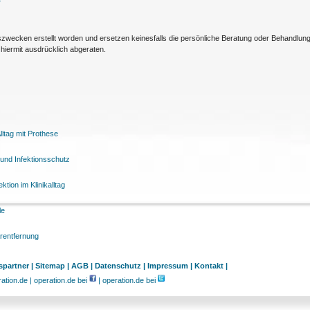
nszwecken erstellt worden und ersetzen keinesfalls die persönliche Beratung oder Behandlu
hiermit ausdrücklich abgeraten.
ltag mit Prothese
und Infektionsschutz
tion im Klinikalltag
le
arentfernung
partner |
Sitemap |
AGB |
Datenschutz |
Impressum |
Kontakt |
tion.de | operation.de bei
| operation.de bei