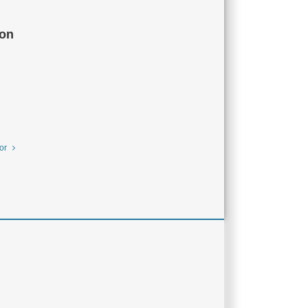
ion
or