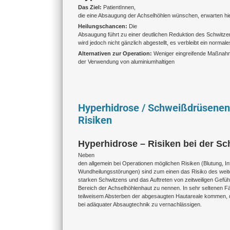
Das Ziel:
PatientInnen,
die eine Absaugung der Achselhöhlen wünschen, erwarten hi
Heilungschancen:
Die
Absaugung führt zu einer deutlichen Reduktion des Schwitz
wird jedoch nicht gänzlich abgestellt, es verbleibt ein normal
Alternativen zur Operation:
Weniger eingreifende Maßnahme
der Verwendung von aluminiumhaltigen
Hyperhidrose / Schweißdrüsenent
Risiken
Hyperhidrose – Risiken bei der 
Neben
den allgemein bei Operationen möglichen Risiken (Blutung, In
Wundheilungsstörungen) sind zum einen das Risiko des weit
starken Schwitzens und das Auftreten von zeitweiligen Gefü
Bereich der Achselhöhlenhaut zu nennen. In sehr seltenen Fä
teilweisem Absterben der abgesaugten Hautareale kommen, di
bei adäquater Absaugtechnik zu vernachlässigen.