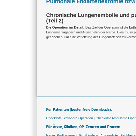
Pulmonale Endarteriektomie bzw.
Chronische Lungenembolie und pul
(Teil 2)
Die Operation im Detail:
Das Ziel der Operation ist die E
Lungenschlagadern und Ausschälen der Narbe. Dies muss pr
geschehen, um eine Verletzung der Lungenarterien zu verme
Für Patienten (kostenfreie Downloads):
Checkliste Stationäre Operation |
Checkliste Ambulante Opera
Für Ärzte, Kliniken, OP-Zentren und Praxen:
Neues Profil anlegen |
Profil ändern |
Autorenliste |
Fachbeira