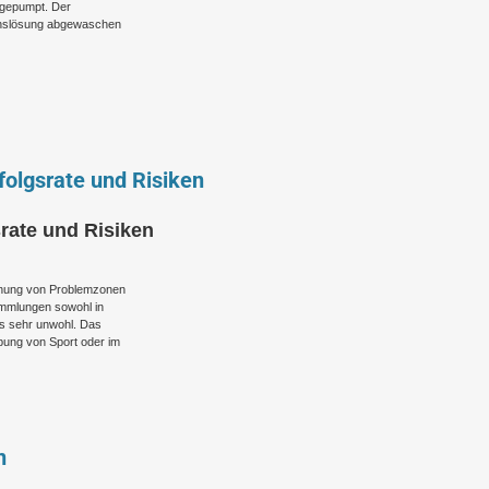
fgepumpt. Der
ionslösung abgewaschen
folgsrate und Risiken
srate und Risiken
ernung von Problemzonen
ammlungen sowohl in
ls sehr unwohl. Das
bung von Sport oder im
n