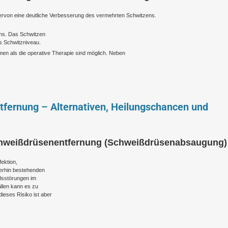
ervon eine deutliche Verbesserung des vermehrten Schwitzens.
ens. Das Schwitzen
es Schwitzniveau.
n als die operative Therapie sind möglich. Neben
fernung – Alternativen, Heilungschancen und
Schweißdrüsenentfernung (Schweißdrüsenabsaugung)
fektion,
erhin bestehenden
hlsstörungen im
llen kann es zu
eses Risiko ist aber