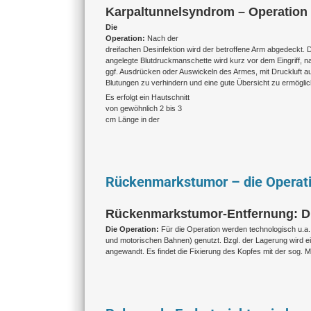
Karpaltunnelsyndrom – Operation (
Die
Operation:
Nach der
dreifachen Desinfektion wird der betroffene Arm abgedeckt.
angelegte Blutdruckmanschette wird kurz vor dem Eingriff, 
ggf. Ausdrücken oder Auswickeln des Armes, mit Druckluft 
Blutungen zu verhindern und eine gute Übersicht zu ermöglic
Es erfolgt ein Hautschnitt
von gewöhnlich 2 bis 3
cm Länge in der
Rückenmarkstumor – die Operati
Rückenmarkstumor-Entfernung: Die
Die Operation:
Für die Operation werden technologisch u.a
und motorischen Bahnen) genutzt. Bzgl. der Lagerung wird e
angewandt. Es findet die Fixierung des Kopfes mit der sog. 