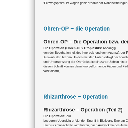
‘Fettwegspritze’ ist wegen ganz erheblicher Nebenwirkungen
Ohren-OP – die Operation
Ohren-OP – Die Operation bzw. der E
Die Operation (Ohren-OP / Otoplastik):
Abhängig
von der Beschaffenheit des Knorpels und vom Ausmaß der Fe
Auswahl der Technik. In den meisten Fällen erfolgt nach vor
und Unterspritzung der Ohrrückseite ein zarter Schnitt hinte
diesen Schnitt können dann knorpelformende Fäden und Fäd
verkleinern,
Rhizarthrose – Operation
Rhizarthrose – Operation (Teil 2)
Die Operation:
Zur
besseren Übersicht erfolgt der Eingriff in Blutleere. Eine am
Blutdruckmanschette wird hierzu, nach Auswickeln des Armes