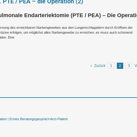
 PTE / PEA – die Operation (2)
monale Endarteriektomie (PTE / PEA) – Die Operat
ntfernung des erreichbaren Narbengewebes aus den Lungenschlagadern durch Eröffnen der
äzise erfolgen, um möglichst alles Narbengewebe zu erreichen, es muss auch schonend
iden. Eine
Zurück
1
2
3
V
tion |
Erstes Beratungsgespräch Arzt-Patient
t