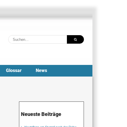
Suche
nach:
Glossar
News
Neueste Beiträge
Hautpflege am Stumpf nach der Reha: