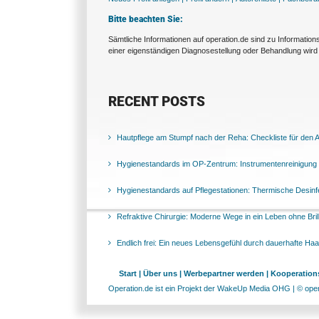
Bitte beachten Sie:
Sämtliche Informationen auf operation.de sind zu Informatio
einer eigenständigen Diagnosestellung oder Behandlung wird 
RECENT POSTS
Hautpflege am Stumpf nach der Reha: Checkliste für den Al
Hygienestandards im OP-Zentrum: Instrumentenreinigung 
Hygienestandards auf Pflegestationen: Thermische Desinfek
Refraktive Chirurgie: Moderne Wege in ein Leben ohne Bril
Endlich frei: Ein neues Lebensgefühl durch dauerhafte Ha
Start |
Über uns |
Werbepartner werden |
Kooperations
Operation.de ist ein Projekt der WakeUp Media OHG | © opera