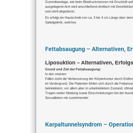
Gummibandage, wie beim Blutdruckmessen mit Druckluft au
ausgelagerte Arm wird anschließend dreifach mit Desinfekt
und steril abgedeckt.
Es erfolgt ein Hautschnitt von ca. 3 bis 4 cm Länge über dem
Sattelgelenk, welches
Fettabsaugung – Alternativen, Er
Liposuktion – Alternativen, Erfolg
Grund und Ziel der Fettabsaugung:
In den meisten
Fällen steht die Verbesserung der Körperkontur durch Entf
im Vordergrund. Die Patienten fühlen sich durch die Fettans
bekleidetem, vor allem aber in unbekleidetem Zustand, oftma
Tragen weiter Kleidung sowie Einschränkungen bei der Ausü
Sexualleben mit zunehmender
Karpaltunnelsyndrom – Operatio