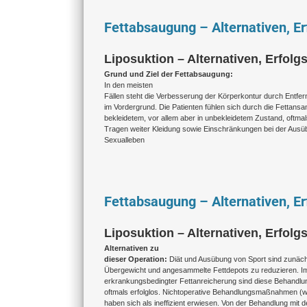
Fettabsaugung – Alternativen, Er
Liposuktion – Alternativen, Erfolgs
Grund und Ziel der Fettabsaugung:
In den meisten
Fällen steht die Verbesserung der Körperkontur durch Entf
im Vordergrund. Die Patienten fühlen sich durch die Fettans
bekleidetem, vor allem aber in unbekleidetem Zustand, oftma
Tragen weiter Kleidung sowie Einschränkungen bei der Ausü
Sexualleben
Fettabsaugung – Alternativen, Er
Liposuktion – Alternativen, Erfolgs
Alternativen zu
dieser Operation:
Diät und Ausübung von Sport sind zunächs
Übergewicht und angesammelte Fettdepots zu reduzieren. Im
erkrankungsbedingter Fettanreicherung sind diese Behandlun
oftmals erfolglos. Nichtoperative Behandlungsmaßnahmen (wi
haben sich als ineffizient erwiesen. Von der Behandlung mit d