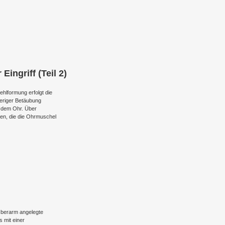
ingriff (Teil 2)
hlformung erfolgt die
heriger Betäubung
r dem Ohr. Über
en, die die Ohrmuschel
 Oberarm angelegte
 mit einer