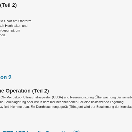
Teil 2)
 Die zuvor am Oberarm
nach Hochhalten und
aufgepumpt, um
hen.
on 2
 Operation (Teil 2)
. OP-Mikroskop, Ultraschallaspirator (CUSA) und Neuromonitoring (Überwachung der sensib
ine Bauchlagerung oder wie in dem hier beschriebenen Fall eine halbsitzende Lagerung
Mayfield-Klemme statt. Ein Durchleuchtungsgerät (Röntgen) wird zur Bestimmung der korrekt