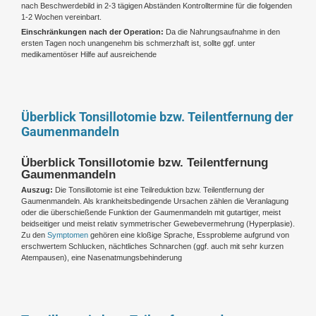
nach Beschwerdebild in 2-3 tägigen Abständen Kontrolltermine für die folgenden
1-2 Wochen vereinbart.
Einschränkungen nach der Operation:
Da die Nahrungsaufnahme in den
ersten Tagen noch unangenehm bis schmerzhaft ist, sollte ggf. unter
medikamentöser Hilfe auf ausreichende
Überblick Tonsillotomie bzw. Teilentfernung der
Gaumenmandeln
Überblick Tonsillotomie bzw. Teilentfernung
Gaumenmandeln
Auszug:
Die Tonsillotomie ist eine Teilreduktion bzw. Teilentfernung der
Gaumenmandeln. Als krankheitsbedingende Ursachen zählen die Veranlagung
oder die überschießende Funktion der Gaumenmandeln mit gutartiger, meist
beidseitiger und meist relativ symmetrischer Gewebevermehrung (Hyperplasie).
Zu den
Symptomen
gehören eine kloßige Sprache, Essprobleme aufgrund von
erschwertem Schlucken, nächtliches Schnarchen (ggf. auch mit sehr kurzen
Atempausen), eine Nasenatmungsbehinderung