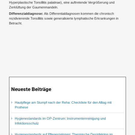
Hyperplastische Tonsillitis palatinae), eine auftretende Vergrößerung und
Zerklüftung der Gaumenmandeln.
Differenzialdiagnose:
Als Differentialdiagnosen kommen die chronisch
rezidivierende Tonsillitis sowie generalisierte lymphatische Erkrankungen in
Betracht.
Neueste Beiträge
Hautpflege am Stumpf nach der Reha: Checkliste für den Alltag mit
Prothese
Hygienestandards im OP-Zentrum: Instrumentenreinigung und
Infektionsschutz
Hygienestandards auf Pflegestationen: Thermische Desinfektion im