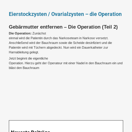
Eierstockzysten / Ovarialzysten – die Operation
Gebärmutter entfernen – Die Operation (Teil 2)
Die Operation:
Zunächst
einmal wird die Patientin durch das Narkoseteam in Narkose versetzt.
Anschließend wird der Bauchraum sowie die Scheide desinfiziert und die
Patientin wird mit Tüchern abgedeckt. Nun wird ein Dauerkatheter zur
Harnableitung gelegt.
Jetzt beginnt die eigentliche
Operation. Hierzu geht der Operateur mit einer Nadel in den Bauchraum ein und
bläst den Bauchraum