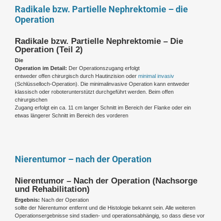
Radikale bzw. Partielle Nephrektomie – die
Operation
Radikale bzw. Partielle Nephrektomie – Die
Operation (Teil 2)
Die
Operation im Detail:
Der Operationszugang erfolgt
entweder offen chirurgisch durch Hautinzision oder
minimal invasiv
(Schlüsselloch-Operation). Die minimalinvasive Operation kann entweder
klassisch oder roboterunterstützt durchgeführt werden. Beim offen
chirurgischen
Zugang erfolgt ein ca. 11 cm langer Schnitt im Bereich der Flanke oder ein
etwas längerer Schnitt im Bereich des vorderen
Nierentumor – nach der Operation
Nierentumor – Nach der Operation (Nachsorge
und Rehabilitation)
Ergebnis:
Nach der Operation
sollte der Nierentumor entfernt und die Histologie bekannt sein. Alle weiteren
Operationsergebnisse sind stadien- und operationsabhängig, so dass diese vor