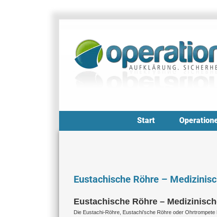
Zum
Inhalt
springen
Start
Operation
Eustachische Röhre – Medizinisc
Eustachische Röhre – Medizinisch
Die Eustachi-Röhre, Eustachi’sche Röhre oder Ohrtrompete