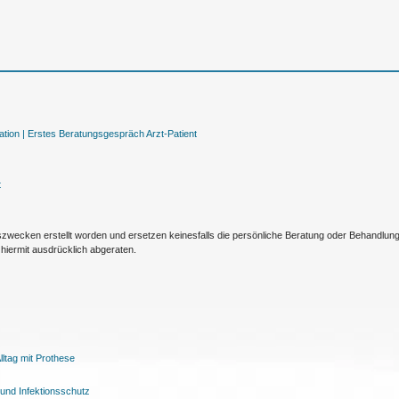
tion |
Erstes Beratungsgespräch Arzt-Patient
t
nszwecken erstellt worden und ersetzen keinesfalls die persönliche Beratung oder Behandlu
hiermit ausdrücklich abgeraten.
ltag mit Prothese
und Infektionsschutz