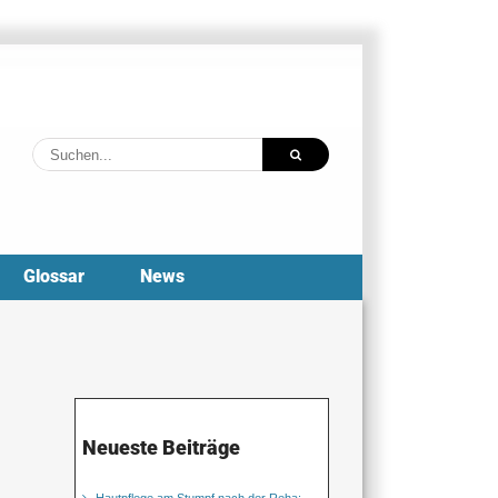
Suche
nach:
Glossar
News
Neueste Beiträge
Hautpflege am Stumpf nach der Reha: