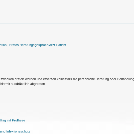
tion |
Erstes Beratungsgespräch Arzt-Patient
t
nszwecken erstellt worden und ersetzen keinesfalls die persönliche Beratung oder Behandlu
hiermit ausdrücklich abgeraten.
ltag mit Prothese
und Infektionsschutz