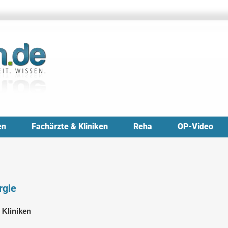
en
Fachärzte & Kliniken
Reha
OP-Video
rgie
 Kliniken