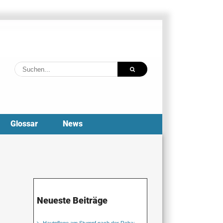
Suche
nach:
Glossar
News
Neueste Beiträge
Hautpflege am Stumpf nach der Reha: