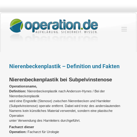
Zum
Inhalt
springen
Nierenbeckenplastik – Definition und Fakten
Nierenbeckenplastik bei Subpelvinstenose
Operationsname,
Definition:
Nierenbeckenplastik nach Anderson-Hynes / Bei der
Nierenbeckenplastik
wird eine Engstelle (Stenose) zwischen Nierenbecken und Harnleiter
(Subpelvinstenose) operativ entfernt. Dabei wird trotz des anderslautenden
Namens kein künstliches Material verwendet, sondern eine plastische
Operation
unter Verwendung des Harnleiters durchgeführt.
Facharzt dieser
Operation:
Facharzt für Urologie