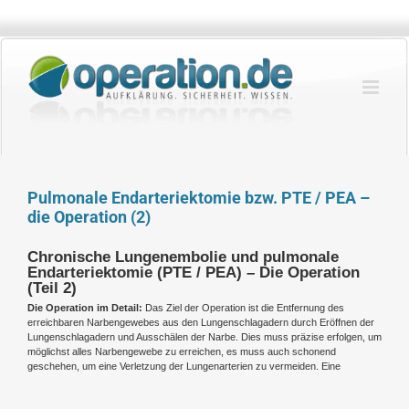
Zum
Inhalt
springen
Pulmonale Endarteriektomie bzw. PTE / PEA –
die Operation (2)
Chronische Lungenembolie und pulmonale
Endarteriektomie (PTE / PEA) – Die Operation
(Teil 2)
Die Operation im Detail:
Das Ziel der Operation ist die Entfernung des
erreichbaren Narbengewebes aus den Lungenschlagadern durch Eröffnen der
Lungenschlagadern und Ausschälen der Narbe. Dies muss präzise erfolgen, um
möglichst alles Narbengewebe zu erreichen, es muss auch schonend
geschehen, um eine Verletzung der Lungenarterien zu vermeiden. Eine