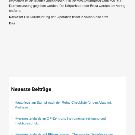
empfehlen ist ein leichtes Abendessen. Ein leichtes Abführmittel kann evtl. zur
Darmentlastung gegeben werden. Die Körperhaare der Brust werden am Vortag
entfernt.
Narkose:
Die Durchführung der Operation findet in Vollnarkose statt.
Das
Neueste Beiträge
Hautpflege am Stumpf nach der Reha: Checkliste für den Alltag mit
Prothese
Hygienestandards im OP-Zentrum: Instrumentenreinigung und
Infektionsschutz
Hygienestandards auf Pflegestationen: Thermische Desinfektion im