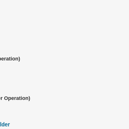
eration)
r Operation)
lder