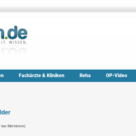
en
Fachärzte & Kliniken
Reha
OP-Video
lder
das Bild klicken):