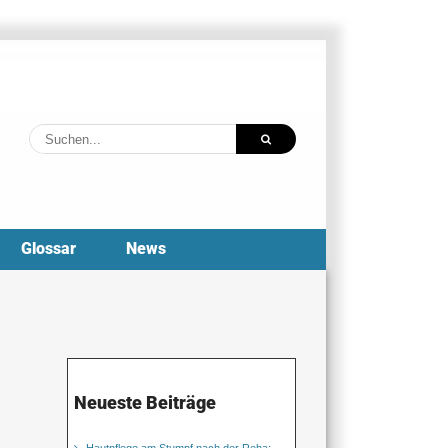
Suche
nach:
Glossar
News
Neueste Beiträge
Hautpflege am Stumpf nach der Reha: