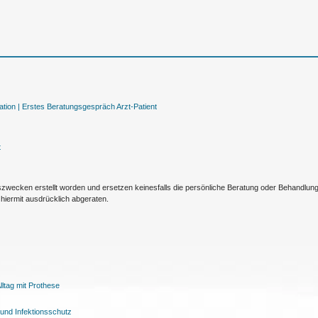
tion |
Erstes Beratungsgespräch Arzt-Patient
t
nszwecken erstellt worden und ersetzen keinesfalls die persönliche Beratung oder Behandlu
hiermit ausdrücklich abgeraten.
ltag mit Prothese
und Infektionsschutz