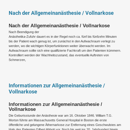
Nach der Allgemeinanästhesie / Vollnarkose
Nach der Allgemeinanästhesie / Vollnarkose
Nach Beendigung der
Anästhetika-Zufuhr dauert es in der Regel noch ca. fünf bis fünfzehn Minuten
bis der Patient wach genug ist, um zunächst in den Aufwachraum verlegt zu
werden, wo die wichtigen Körperfunktionen weiter überwacht werden. Im
Aufwachraum sollte sich eine qualifizierte Fachkraft um den Patienten kümmern.
Kontrolliert werden der Wachheitszustand, das eventuelle Auftreten von
Schmerzen,
Informationen zur Allgemeinanästhesie /
Vollnarkose
Informationen zur Allgemeinanästhesie /
Vollnarkose
Die Geburtsstunde der Anästhesie war am 16. Oktober 1846. William T.G.
Morton führte am Massachusetts General Hospital in Boston die erste
öffentliche und gelungene Äthernarkose zur Entfernung eines Geschwulstes am
Hals des Patienten Gilbert Abbott vor. Noch bis weit ins 20. Jahrhundert hinein