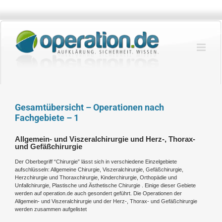
Zum
Inhalt
springen
Gesamtübersicht – Operationen nach
Fachgebiete – 1
Allgemein- und Viszeralchirurgie und Herz-, Thorax-
und Gefäßchirurgie
Der Oberbegriff “Chirurgie” lässt sich in verschiedene Einzelgebiete
aufschlüsseln:
Allgemeine Chirurgie
, Viszeralchirurgie, Gefäßchirurgie,
Herzchirurgie
und Thoraxchirurgie
, Kinderchirurgie, Orthopädie und
Unfallchirurgie, Plastische und Ästhetische Chirurgie
. Einige dieser Gebiete
werden auf operation.de auch gesondert geführt. Die Operationen der
Allgemein- und Viszeralchirurgie und der Herz-, Thorax- und Gefäßchirurgie
werden zusammen aufgelistet