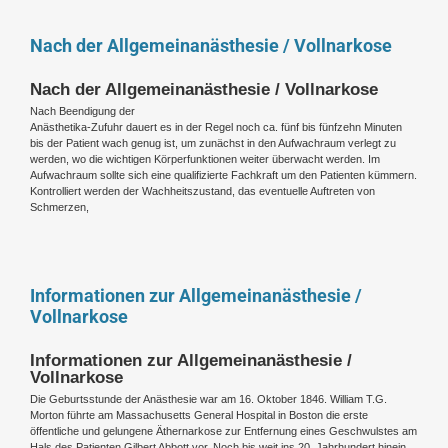
Nach der Allgemeinanästhesie / Vollnarkose
Nach der Allgemeinanästhesie / Vollnarkose
Nach Beendigung der
Anästhetika-Zufuhr dauert es in der Regel noch ca. fünf bis fünfzehn Minuten
bis der Patient wach genug ist, um zunächst in den Aufwachraum verlegt zu
werden, wo die wichtigen Körperfunktionen weiter überwacht werden. Im
Aufwachraum sollte sich eine qualifizierte Fachkraft um den Patienten kümmern.
Kontrolliert werden der Wachheitszustand, das eventuelle Auftreten von
Schmerzen,
Informationen zur Allgemeinanästhesie /
Vollnarkose
Informationen zur Allgemeinanästhesie /
Vollnarkose
Die Geburtsstunde der Anästhesie war am 16. Oktober 1846. William T.G.
Morton führte am Massachusetts General Hospital in Boston die erste
öffentliche und gelungene Äthernarkose zur Entfernung eines Geschwulstes am
Hals des Patienten Gilbert Abbott vor. Noch bis weit ins 20. Jahrhundert hinein