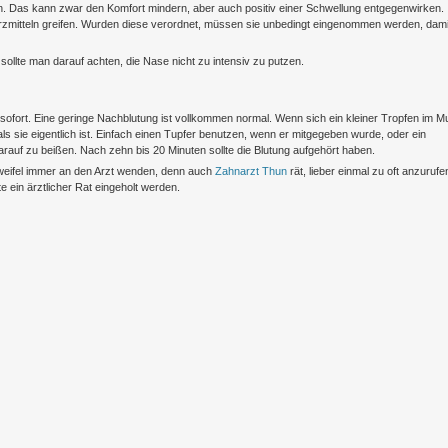
gen. Das kann zwar den Komfort mindern, aber auch positiv einer Schwellung entgegenwirken.
mitteln greifen. Wurden diese verordnet, müssen sie unbedingt eingenommen werden, dami
 sollte man darauf achten, die Nase nicht zu intensiv zu putzen.
 sofort. Eine geringe Nachblutung ist vollkommen normal. Wenn sich ein kleiner Tropfen im 
 als sie eigentlich ist. Einfach einen Tupfer benutzen, wenn er mitgegeben wurde, oder ein
arauf zu beißen. Nach zehn bis 20 Minuten sollte die Blutung aufgehört haben.
Zweifel immer an den Arzt wenden, denn auch
Zahnarzt Thun
rät, lieber einmal zu oft anzurufe
e ein ärztlicher Rat eingeholt werden.