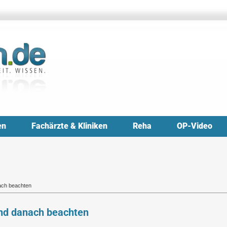
en
Fachärzte & Kliniken
Reha
OP-Video
ach beachten
und danach beachten