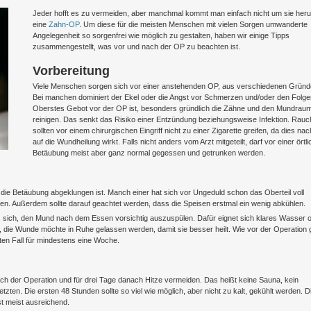
Jeder hofft es zu vermeiden, aber manchmal kommt man einfach nicht um sie her
eine
Zahn-OP
. Um diese für die meisten Menschen mit vielen Sorgen umwanderte
Angelegenheit so sorgenfrei wie möglich zu gestalten, haben wir einige Tipps
zusammengestellt, was vor und nach der OP zu beachten ist.
Vorbereitung
Viele Menschen sorgen sich vor einer anstehenden OP, aus verschiedenen Gründ
Bei manchen dominiert der Ekel oder die Angst vor Schmerzen und/oder den Folge
Oberstes Gebot vor der OP ist, besonders gründlich die Zähne und den Mundrau
reinigen. Das senkt das Risiko einer Entzündung beziehungsweise Infektion. Rauc
sollten vor einem chirurgischen Eingriff nicht zu einer Zigarette greifen, da dies nach
auf die Wundheilung wirkt. Falls nicht anders vom Arzt mitgeteilt, darf vor einer örtl
Betäubung meist aber ganz normal gegessen und getrunken werden.
die Betäubung abgeklungen ist. Manch einer hat sich vor Ungeduld schon das Oberteil voll
ifen. Außerdem sollte darauf geachtet werden, dass die Speisen erstmal ein wenig abkühlen.
es sich, den Mund nach dem Essen vorsichtig auszuspülen. Dafür eignet sich klares Wasser 
t, die Wunde möchte in Ruhe gelassen werden, damit sie besser heilt. Wie vor der Operation g
ten Fall für mindestens eine Woche.
ch der Operation und für drei Tage danach Hitze vermeiden. Das heißt keine Sauna, kein
zten. Die ersten 48 Stunden sollte so viel wie möglich, aber nicht zu kalt, gekühlt werden. D
t meist ausreichend.