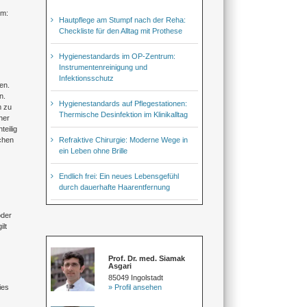
um:
Hautpflege am Stumpf nach der Reha:
Checkliste für den Alltag mit Prothese
Hygienestandards im OP-Zentrum:
Instrumentenreinigung und
Infektionsschutz
en.
n.
Hygienestandards auf Pflegestationen:
m zu
Thermische Desinfektion im Klinikalltag
her
teilig
Refraktive Chirurgie: Moderne Wege in
ichen
ein Leben ohne Brille
Endlich frei: Ein neues Lebensgefühl
durch dauerhafte Haarentfernung
oder
ilt
Prof. Dr. med. Siamak
Asgari
85049 Ingolstadt
» Profil ansehen
ies