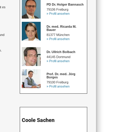
PD Dr. Holger Bannasch
t es
79106 Freiburg
» Profil ansehen
Dr. med. Ricarda M.
Bauer
81377 München
Mund
» Profil ansehen
n.
Dr. Ullrich Bolbach
44145 Dortmund
» Profil ansehen
Prof. Dr. med. Jörg
Borges
79100 Freiburg
» Profil ansehen
Coole Sachen