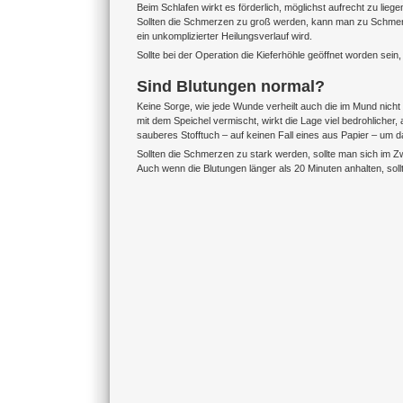
Beim Schlafen wirkt es förderlich, möglichst aufrecht zu lie
Sollten die Schmerzen zu groß werden, kann man zu Schmerz
ein unkomplizierter Heilungsverlauf wird.
Sollte bei der Operation die Kieferhöhle geöffnet worden sein,
Sind Blutungen normal?
Keine Sorge, wie jede Wunde verheilt auch die im Mund nicht
mit dem Speichel vermischt, wirkt die Lage viel bedrohlicher,
sauberes Stofftuch – auf keinen Fall eines aus Papier – um d
Sollten die Schmerzen zu stark werden, sollte man sich im 
Auch wenn die Blutungen länger als 20 Minuten anhalten, sollt