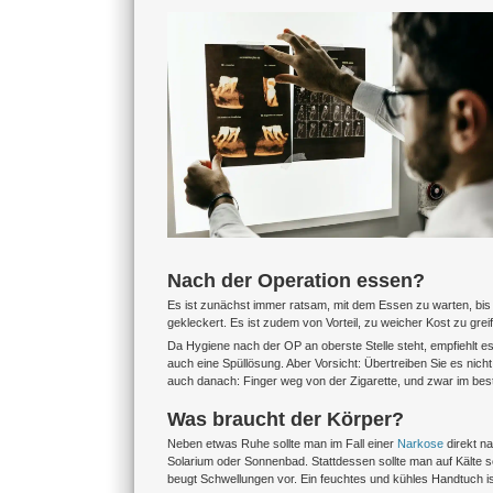
Zeige
grösseres
Bild
Nach der Operation essen?
Es ist zunächst immer ratsam, mit dem Essen zu warten, bis 
gekleckert. Es ist zudem von Vorteil, zu weicher Kost zu gre
Da Hygiene nach der OP an oberste Stelle steht, empfiehlt 
auch eine Spüllösung. Aber Vorsicht: Übertreiben Sie es nich
auch danach: Finger weg von der Zigarette, und zwar im bes
Was braucht der Körper?
Neben etwas Ruhe sollte man im Fall einer
Narkose
direkt na
Solarium oder Sonnenbad. Stattdessen sollte man auf Kälte set
beugt Schwellungen vor. Ein feuchtes und kühles Handtuch is