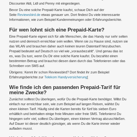
Discounter Aldi, Lidl und Penny mit eingestiegen.
Bevor Du eine solche Prepaid-Karte kaufst, schaue Dich auf der
Seite
Reviewsbird.de
etwas genauer um. Dort findest Du viele interessante
Informationen, wie zum Beispiel Kundenmeinungen oder Erfahrungsberichte.
Für wen lohnt sich eine Prepaid-Karte?
Eine Prepaid-Karte eignet sich für alle Menschen, die das Handy nur sehr selten
nutzen und dennoch erreichbar sein wollen. Wenn sie zu Hause sind, nutzen sie
das WLAN und brauchen daher auch keinen teuren Datentarif hinzubuchen.
Prepaid bedeutet auf Deutsch so viel wie „vorausbezahlt“. Und genau das ist
es, was Du tust, wenn Du Dir eine solche Karte kaufst. Du bezahlst einen
bestimmten Betrag und brauchst diesen dann durch das Telefonieren oder das
Schreiben von SMS auf.
Übrigens: Kennt ihr schon Reviewsbird? Dort findet ihr zum Beispiel
Erfahrungsberichte zur
Telekom Handyversicherung
!
Wie finde ich den passenden Prepaid-Tarif für
meine Zwecke?
Zunächst solltest Du überlegen, wofür Du die Prepaid-Karte benötigst. Willst Du
einfach nur erreichbar sein, wie zum Beispiel auf langen Reisen, wählst Du
einen kleinen Tarif. Häufig sind die Karten bereits für fünf bis sieben Euro
erhältlich und beinhalten einige freie Minuten oder freie SMS. Telefonierst Du
hingegen sehr viel, solltest Du überlegen, einen kleinen Vertrag abzuschließen.
Auf Dauer ist dieser deutlich günstiger, als wenn Du die Karte immer wieder
aufladen musst.