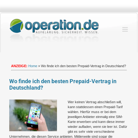
Zum
Inhalt
springen
ANZEIGE:
Home
»
Wo finde ich den besten Prepaid-Vertrag in Deutschland?
Wo finde ich den besten Prepaid-Vertrag in
Deutschland?
Zeige
Wer keinen Vertrag abschließen will,
grösseres
kann stattdessen einen Prepaid-Tarif
Bild
wählen. Hierfür muss er bei dem
jeweiligen Anbieter einmalig eine SIM-
Karte erwerben und kann diese immer
wieder aufladen, wenn sie leer ist. Dafür
gibt es sehr viele verschiedene
Unternehmen, die diesen Service anbieten. Mittlerweile sind sogar die