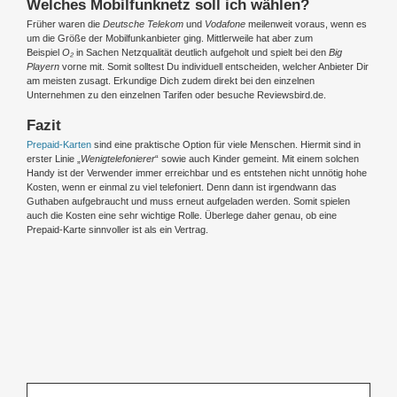
Welches Mobilfunknetz soll ich wählen?
Früher waren die
Deutsche Telekom
und
Vodafone
meilenweit voraus, wenn es
um die Größe der Mobilfunkanbieter ging. Mittlerweile hat aber zum
Beispiel
O₂
in Sachen Netzqualität deutlich aufgeholt und spielt bei den
Big
Playern
vorne mit. Somit solltest Du individuell entscheiden, welcher Anbieter Dir
am meisten zusagt. Erkundige Dich zudem direkt bei den einzelnen
Unternehmen zu den einzelnen Tarifen oder besuche Reviewsbird.de.
Fazit
Prepaid-Karten
sind eine praktische Option für viele Menschen. Hiermit sind in
erster Linie „
Wenigtelefonierer
“ sowie auch Kinder gemeint. Mit einem solchen
Handy ist der Verwender immer erreichbar und es entstehen nicht unnötig hohe
Kosten, wenn er einmal zu viel telefoniert. Denn dann ist irgendwann das
Guthaben aufgebraucht und muss erneut aufgeladen werden. Somit spielen
auch die Kosten eine sehr wichtige Rolle. Überlege daher genau, ob eine
Prepaid-Karte sinnvoller ist als ein Vertrag.