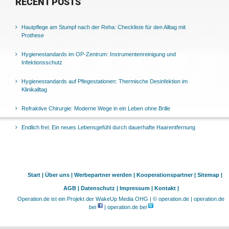
RECENT POSTS
Hautpflege am Stumpf nach der Reha: Checkliste für den Alltag mit
Prothese
Hygienestandards im OP-Zentrum: Instrumentenreinigung und
Infektionsschutz
Hygienestandards auf Pflegestationen: Thermische Desinfektion im
Klinikalltag
Refraktive Chirurgie: Moderne Wege in ein Leben ohne Brille
Endlich frei: Ein neues Lebensgefühl durch dauerhafte Haarentfernung
Start |
Über uns |
Werbepartner werden |
Kooperationspartner |
Sitemap |
AGB |
Datenschutz |
Impressum |
Kontakt |
Operation.de ist ein Projekt der WakeUp Media OHG | © operation.de | operation.de
bei
| operation.de bei