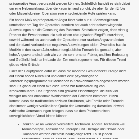
präoperative Angst verursacht werden können. Schließlich handelt es sich dabei
um eine Nebenwirkung, über die kaum jemand spricht, die aber für den Erfolg
oder Misserfolg einer Operation eine entscheidende Rolle spielen kann.
Ein hohes Maß an präoperativer Angst führt nicht nur zu Schwierigkeiten
unmittelbar am Tag der Operation, sondern hat auch sehr schwerwiegende
Auswirkungen auf die Genesung des Patienten. Statistiken zeigen, dass vierzig
Prozent der Erwachsenen, die sich einem chirurgischen Eingriff unterziehen,
sowohl während als auch nach der Operation unter starken Angstzuständen
und den damit verbundenen negativen Auswirkungen leiden. Zweifellos hat die
Medizin in den letzten Jahrzehnten unglaubliche Fortschritte gemacht, aber
hohe Angstwerte sind nach wie vor ein sehr ernster Faktor, und ihre Bedeutung
und Gefährlichkeit hat im Laufe der Zeit noch zugenommen. Für diesen Trend
gibt es viele Gründe.
Einer der Hauptgründe dafür ist, dass die moderne Gesundheitsfürsorge nicht
auf einem hohen Niveau ist und daher viele psychologische
Vorbereitungsprogramme für Menschen in Krankenhäusern abgeschafft worden
sind. Es gibt auch einen aktuellen Trend zur Konsolidierung von
Krankenhäusern. Das Ergebnis sind größere Einrichtungen, die sich viel
weniger um das emotionale Wohlbefinden der Patienten kümmern. Hinzu
kommt, dass die traditionellen sozialen Strukturen, wie Familie oder Freunde,
eine immer weniger verlässliche Quelle der Unterstützung darstellen, obwohl
zahlreiche Untersuchungen belegen, dass sie dem Patienten einen
unvergleichlichen Vorteil bieten können.
Denken Sie an weniger verbreitete Techniken. Andere Techniken wie
Aromatherapie, sensorische Therapie und Therapie mit Clowns oder
Haustieren werden ebenfalls häufig eingesetzt. Es ist jedoch
anzumerken, dass es derzeit keine konsistenten, zuverlässigen