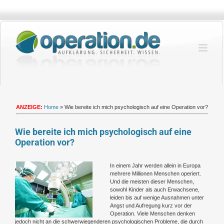
Zum
Inhalt
springen
ANZEIGE:
Home
»
Wie bereite ich mich psychologisch auf eine Operation vor?
Wie bereite ich mich psychologisch auf eine
Operation vor?
Zeige
In einem Jahr werden allein in Europa
grösseres
mehrere Millionen Menschen operiert.
Bild
Und die meisten dieser Menschen,
sowohl Kinder als auch Erwachsene,
leiden bis auf wenige Ausnahmen unter
Angst und Aufregung kurz vor der
Operation. Viele Menschen denken
jedoch nicht an die schwerwiegenderen psychologischen Probleme, die durch