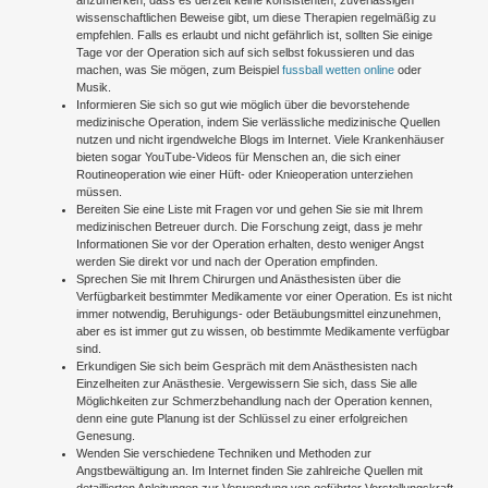
wissenschaftlichen Beweise gibt, um diese Therapien regelmäßig zu
empfehlen. Falls es erlaubt und nicht gefährlich ist, sollten Sie einige
Tage vor der Operation sich auf sich selbst fokussieren und das
machen, was Sie mögen, zum Beispiel
fussball wetten online
oder
Musik.
Informieren Sie sich so gut wie möglich über die bevorstehende
medizinische Operation, indem Sie verlässliche medizinische Quellen
nutzen und nicht irgendwelche Blogs im Internet. Viele Krankenhäuser
bieten sogar YouTube-Videos für Menschen an, die sich einer
Routineoperation wie einer Hüft- oder Knieoperation unterziehen
müssen.
Bereiten Sie eine Liste mit Fragen vor und gehen Sie sie mit Ihrem
medizinischen Betreuer durch. Die Forschung zeigt, dass je mehr
Informationen Sie vor der Operation erhalten, desto weniger Angst
werden Sie direkt vor und nach der Operation empfinden.
Sprechen Sie mit Ihrem Chirurgen und Anästhesisten über die
Verfügbarkeit bestimmter Medikamente vor einer Operation. Es ist nicht
immer notwendig, Beruhigungs- oder Betäubungsmittel einzunehmen,
aber es ist immer gut zu wissen, ob bestimmte Medikamente verfügbar
sind.
Erkundigen Sie sich beim Gespräch mit dem Anästhesisten nach
Einzelheiten zur Anästhesie. Vergewissern Sie sich, dass Sie alle
Möglichkeiten zur Schmerzbehandlung nach der Operation kennen,
denn eine gute Planung ist der Schlüssel zu einer erfolgreichen
Genesung.
Wenden Sie verschiedene Techniken und Methoden zur
Angstbewältigung an. Im Internet finden Sie zahlreiche Quellen mit
detaillierten Anleitungen zur Verwendung von geführter Vorstellungskraft