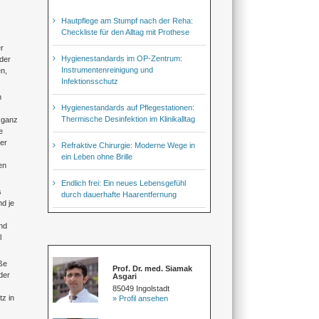
Hautpflege am Stumpf nach der Reha:
Checkliste für den Alltag mit Prothese
r
Hygienestandards im OP-Zentrum:
der
Instrumentenreinigung und
n,
Infektionsschutz
n
Hygienestandards auf Pflegestationen:
Thermische Desinfektion im Klinikalltag
 ganz
e
er
Refraktive Chirurgie: Moderne Wege in
ein Leben ohne Brille
en
Endlich frei: Ein neues Lebensgefühl
s
durch dauerhafte Haarentfernung
nd je
nd
l
ße
Prof. Dr. med. Siamak
der
Asgari
85049 Ingolstadt
tz in
» Profil ansehen