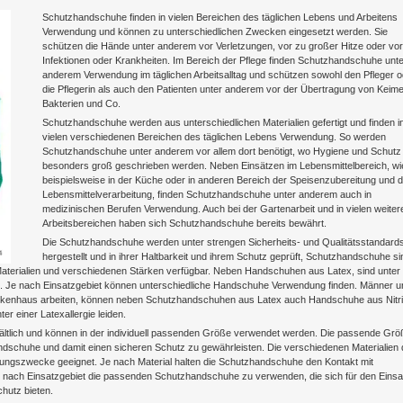
Schutzhandschuhe finden in vielen Bereichen des täglichen Lebens und Arbeitens
Verwendung und können zu unterschiedlichen Zwecken eingesetzt werden. Sie
schützen die Hände unter anderem vor Verletzungen, vor zu großer Hitze oder vor
Infektionen oder Krankheiten. Im Bereich der Pflege finden Schutzhandschuhe unte
anderem Verwendung im täglichen Arbeitsalltag und schützen sowohl den Pfleger o
die Pflegerin als auch den Patienten unter anderem vor der Übertragung von Keime
Bakterien und Co.
Schutzhandschuhe werden aus unterschiedlichen Materialien gefertigt und finden i
vielen verschiedenen Bereichen des täglichen Lebens Verwendung. So werden
Schutzhandschuhe unter anderem vor allem dort benötigt, wo Hygiene und Schutz
besonders groß geschrieben werden. Neben Einsätzen im Lebensmittelbereich, wi
beispielsweise in der Küche oder in anderen Bereich der Speisenzubereitung und d
Lebensmittelverarbeitung, finden Schutzhandschuhe unter anderem auch in
medizinischen Berufen Verwendung. Auch bei der Gartenarbeit und in vielen weiter
Arbeitsbereichen haben sich Schutzhandschuhe bereits bewährt.
Die Schutzhandschuhe werden unter strengen Sicherheits- und Qualitätsstandard
hergestellt und in ihrer Haltbarkeit und ihrem Schutz geprüft, Schutzhandschuhe si
Materialien und verschiedenen Stärken verfügbar. Neben Handschuhen aus Latex, sind unter
ich. Je nach Einsatzgebiet können unterschiedliche Handschuhe Verwendung finden. Männer u
rankenhaus arbeiten, können neben Schutzhandschuhen aus Latex auch Handschuhe aus Nitri
r einer Latexallergie leiden.
ältlich und können in der individuell passenden Größe verwendet werden. Die passende Grö
andschuhe und damit einen sicheren Schutz zu gewährleisten. Die verschiedenen Materialien 
dungszwecke geeignet. Je nach Material halten die Schutzhandschuhe den Kontakt mit
 je nach Einsatzgebiet die passenden Schutzhandschuhe zu verwenden, die sich für den Einsa
hutz bieten.