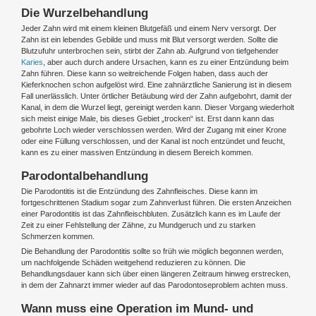
Die Wurzelbehandlung
Jeder Zahn wird mit einem kleinen Blutgefäß und einem Nerv versorgt. Der
Zahn ist ein lebendes Gebilde und muss mit Blut versorgt werden. Sollte die
Blutzufuhr unterbrochen sein, stirbt der Zahn ab. Aufgrund von tiefgehender
Karies
, aber auch durch andere Ursachen, kann es zu einer Entzündung beim
Zahn führen. Diese kann so weitreichende Folgen haben, dass auch der
Kieferknochen schon aufgelöst wird. Eine zahnärztliche Sanierung ist in diesem
Fall unerlässlich. Unter örtlicher Betäubung wird der Zahn aufgebohrt, damit der
Kanal, in dem die Wurzel liegt, gereinigt werden kann. Dieser Vorgang wiederholt
sich meist einige Male, bis dieses Gebiet „trocken“ ist. Erst dann kann das
gebohrte Loch wieder verschlossen werden. Wird der Zugang mit einer Krone
oder eine Füllung verschlossen, und der Kanal ist noch entzündet und feucht,
kann es zu einer massiven Entzündung in diesem Bereich kommen.
Parodontalbehandlung
Die Parodontitis ist die Entzündung des Zahnfleisches. Diese kann im
fortgeschrittenen Stadium sogar zum Zahnverlust führen. Die ersten Anzeichen
einer Parodontitis ist das Zahnfleischbluten. Zusätzlich kann es im Laufe der
Zeit zu einer Fehlstellung der Zähne, zu Mundgeruch und zu starken
Schmerzen kommen.
Die Behandlung der Parodontitis sollte so früh wie möglich begonnen werden,
um nachfolgende Schäden weitgehend reduzieren zu können. Die
Behandlungsdauer kann sich über einen längeren Zeitraum hinweg erstrecken,
in dem der Zahnarzt immer wieder auf das Parodontoseproblem achten muss.
Wann muss eine Operation im Mund- und