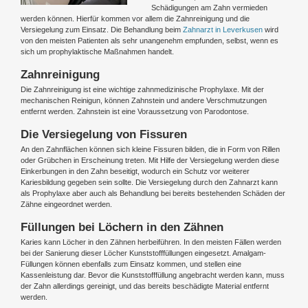
Schädigungen am Zahn vermieden
werden können. Hierfür kommen vor allem die Zahnreinigung und die
Versiegelung zum Einsatz. Die Behandlung beim
Zahnarzt in Leverkusen
wird
von den meisten Patienten als sehr unangenehm empfunden, selbst, wenn es
sich um prophylaktische Maßnahmen handelt.
Zahnreinigung
Die Zahnreinigung ist eine wichtige zahnmedizinische Prophylaxe. Mit der
mechanischen Reinigun, können Zahnstein und andere Verschmutzungen
entfernt werden. Zahnstein ist eine Voraussetzung von Parodontose.
Die Versiegelung von Fissuren
An den Zahnflächen können sich kleine Fissuren bilden, die in Form von Rillen
oder Grübchen in Erscheinung treten. Mit Hilfe der Versiegelung werden diese
Einkerbungen in den Zahn beseitigt, wodurch ein Schutz vor weiterer
Kariesbildung gegeben sein sollte. Die Versiegelung durch den Zahnarzt kann
als Prophylaxe aber auch als Behandlung bei bereits bestehenden Schäden der
Zähne eingeordnet werden.
Füllungen bei Löchern in den Zähnen
Karies kann Löcher in den Zähnen herbeiführen. In den meisten Fällen werden
bei der Sanierung dieser Löcher Kunststofffüllungen eingesetzt. Amalgam-
Füllungen können ebenfalls zum Einsatz kommen, und stellen eine
Kassenleistung dar. Bevor die Kunststofffüllung angebracht werden kann, muss
der Zahn allerdings gereinigt, und das bereits beschädigte Material entfernt
werden.