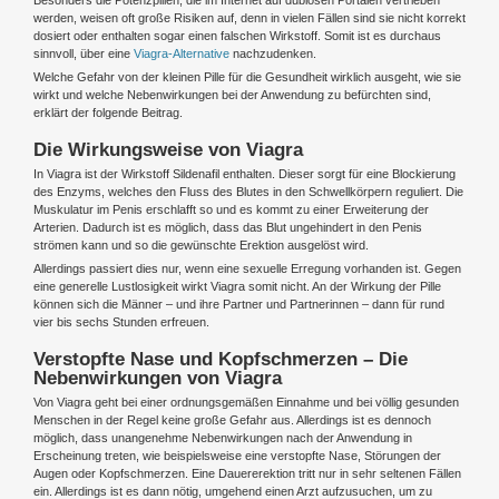
werden, weisen oft große Risiken auf, denn in vielen Fällen sind sie nicht korrekt
dosiert oder enthalten sogar einen falschen Wirkstoff. Somit ist es durchaus
sinnvoll, über eine
Viagra-Alternative
nachzudenken.
Welche Gefahr von der kleinen Pille für die Gesundheit wirklich ausgeht, wie sie
wirkt und welche Nebenwirkungen bei der Anwendung zu befürchten sind,
erklärt der folgende Beitrag.
Die Wirkungsweise von Viagra
In Viagra ist der Wirkstoff Sildenafil enthalten. Dieser sorgt für eine Blockierung
des Enzyms, welches den Fluss des Blutes in den Schwellkörpern reguliert. Die
Muskulatur im Penis erschlafft so und es kommt zu einer Erweiterung der
Arterien. Dadurch ist es möglich, dass das Blut ungehindert in den Penis
strömen kann und so die gewünschte Erektion ausgelöst wird.
Allerdings passiert dies nur, wenn eine sexuelle Erregung vorhanden ist. Gegen
eine generelle Lustlosigkeit wirkt Viagra somit nicht. An der Wirkung der Pille
können sich die Männer – und ihre Partner und Partnerinnen – dann für rund
vier bis sechs Stunden erfreuen.
Verstopfte Nase und Kopfschmerzen – Die
Nebenwirkungen von Viagra
Von Viagra geht bei einer ordnungsgemäßen Einnahme und bei völlig gesunden
Menschen in der Regel keine große Gefahr aus. Allerdings ist es dennoch
möglich, dass unangenehme Nebenwirkungen nach der Anwendung in
Erscheinung treten, wie beispielsweise eine verstopfte Nase, Störungen der
Augen oder Kopfschmerzen. Eine Dauererektion tritt nur in sehr seltenen Fällen
ein. Allerdings ist es dann nötig, umgehend einen Arzt aufzusuchen, um zu