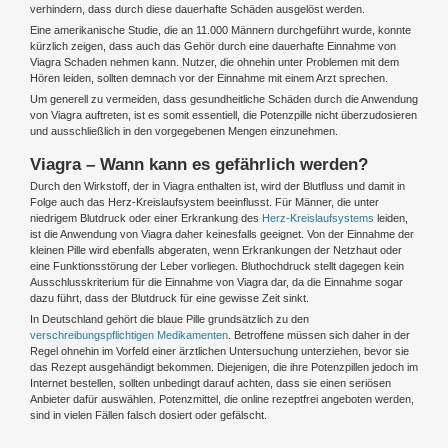
verhindern, dass durch diese dauerhafte Schäden ausgelöst werden.
Eine amerikanische Studie, die an 11.000 Männern durchgeführt wurde, konnte
kürzlich zeigen, dass auch das Gehör durch eine dauerhafte Einnahme von
Viagra Schaden nehmen kann. Nutzer, die ohnehin unter Problemen mit dem
Hören leiden, sollten demnach vor der Einnahme mit einem Arzt sprechen.
Um generell zu vermeiden, dass gesundheitliche Schäden durch die Anwendung
von Viagra auftreten, ist es somit essentiell, die Potenzpille nicht überzudosieren
und ausschließlich in den vorgegebenen Mengen einzunehmen.
Viagra – Wann kann es gefährlich werden?
Durch den Wirkstoff, der in Viagra enthalten ist, wird der Blutfluss und damit in
Folge auch das Herz-Kreislaufsystem beeinflusst. Für Männer, die unter
niedrigem Blutdruck oder einer Erkrankung des
Herz-Kreislaufsystems
leiden,
ist die Anwendung von Viagra daher keinesfalls geeignet. Von der Einnahme der
kleinen Pille wird ebenfalls abgeraten, wenn Erkrankungen der Netzhaut oder
eine Funktionsstörung der Leber vorliegen. Bluthochdruck stellt dagegen kein
Ausschlusskriterium für die Einnahme von Viagra dar, da die Einnahme sogar
dazu führt, dass der Blutdruck für eine gewisse Zeit sinkt.
In Deutschland gehört die blaue Pille grundsätzlich zu den
verschreibungspflichtigen Medikamenten
. Betroffene müssen sich daher in der
Regel ohnehin im Vorfeld einer ärztlichen Untersuchung unterziehen, bevor sie
das Rezept ausgehändigt bekommen. Diejenigen, die ihre Potenzpillen jedoch im
Internet bestellen, sollten unbedingt darauf achten, dass sie einen seriösen
Anbieter dafür auswählen. Potenzmittel, die online rezeptfrei angeboten werden,
sind in vielen Fällen falsch dosiert oder gefälscht.