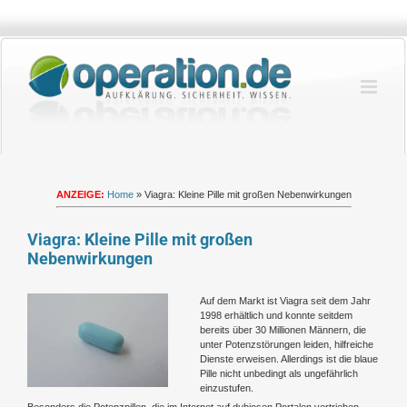
Zum
Inhalt
springen
ANZEIGE:
Home
»
Viagra: Kleine Pille mit großen Nebenwirkungen
Viagra: Kleine Pille mit großen
Nebenwirkungen
Zeige
Auf dem Markt ist Viagra seit dem Jahr
grösseres
1998 erhältlich und konnte seitdem
Bild
bereits über 30 Millionen Männern, die
unter Potenzstörungen leiden, hilfreiche
Dienste erweisen. Allerdings ist die blaue
Pille nicht unbedingt als ungefährlich
einzustufen.
Besonders die Potenzpillen, die im Internet auf dubiosen Portalen vertrieben