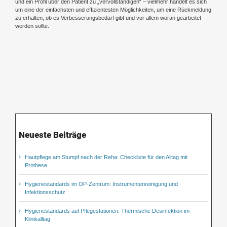
und ein Profil über den Patient zu „vervollständigen“ – vielmehr handelt es sich
um eine der einfachsten und effizientesten Möglichkeiten, um eine Rückmeldung
zu erhalten, ob es Verbesserungsbedarf gibt und vor allem woran gearbeitet
werden sollte.
Neueste Beiträge
Hautpflege am Stumpf nach der Reha: Checkliste für den Alltag mit
Prothese
Hygienestandards im OP-Zentrum: Instrumentenreinigung und
Infektionsschutz
Hygienestandards auf Pflegestationen: Thermische Desinfektion im
Klinikalltag