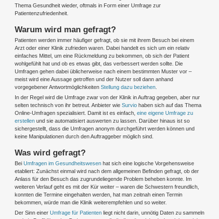
Thema Gesundheit wieder, oftmals in Form einer Umfrage zur
Patientenzufriedenheit.
Warum wird man gefragt?
Patienten werden immer häufiger gefragt, ob sie mit ihrem Besuch bei einem
Arzt oder einer Klinik zufrieden waren. Dabei handelt es sich um ein relativ
einfaches Mittel, um eine Rückmeldung zu bekommen, ob sich der Patient
wohlgefühlt hat und ob es etwas gibt, das verbessert werden sollte. Die
Umfragen gehen dabei üblicherweise nach einem bestimmten Muster vor –
meist wird eine Aussage getroffen und der Nutzer soll dann anhand
vorgegebener Antwortmöglichkeiten
Stellung dazu beziehen
.
In der Regel wird die Umfrage zwar von der Klinik in Auftrag gegeben, aber nur
selten technisch von ihr betreut. Anbieter wie
Survio
haben sich auf das Thema
Online-Umfragen spezialisiert. Damit ist es einfach,
eine eigene Umfrage zu
erstellen
und sie automatisiert auswerten zu lassen. Darüber hinaus ist so
sichergestellt, dass die Umfragen anonym durchgeführt werden können und
keine Manipulationen durch den Auftraggeber möglich sind.
Was wird gefragt?
Bei
Umfragen im Gesundheitswesen
hat sich eine logische Vorgehensweise
etabliert: Zunächst einmal wird nach dem allgemeinen Befinden gefragt, ob der
Anlass für den Besuch das zugrundeliegende Problem beheben konnte. Im
weiteren Verlauf geht es mit der Kür weiter – waren die Schwestern freundlich,
konnten die Termine eingehalten werden, hat man zeitnah einen Termin
bekommen, würde man die Klinik weiterempfehlen und so weiter.
Der Sinn einer
Umfrage für Patienten
liegt nicht darin, unnötig Daten zu sammeln