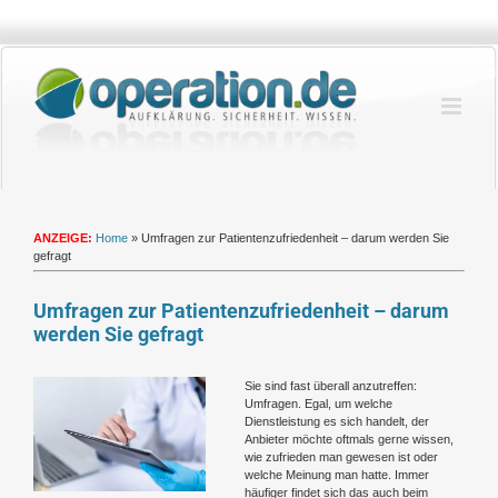
Zum
Inhalt
springen
ANZEIGE:
Home
»
Umfragen zur Patientenzufriedenheit – darum werden Sie
gefragt
Umfragen zur Patientenzufriedenheit – darum
werden Sie gefragt
Zeige
Sie sind fast überall anzutreffen:
grösseres
Umfragen. Egal, um welche
Bild
Dienstleistung es sich handelt, der
Anbieter möchte oftmals gerne wissen,
wie zufrieden man gewesen ist oder
welche Meinung man hatte. Immer
häufiger findet sich das auch beim