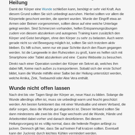
Heilung
Damit der Körper eine
Wunde
schließen kann, benötigt er sehr viel Kraft. Aus
diesem Grund sollten Sie sich unbedingt ausruhen. Hierbei sollten vor allem die
Körperteile geschont werden, die operiert wurden. Wurde der Eingriff etwa an
Armen oder Beinen vorgenommen, sollten diese auf eine weiche Unterlage
gelegt werden. Sind Schmerzen vorhanden, helfen Entspannungsübungen
zudem von diesem abzulenken und autogenes Training kann zusätzlich den
Körper und Geist beruhigen, ohne den Körper zu sehr zu belasten. Auch wenn
gerade nicht so viel Bewegung möglich ist, sollten Sie sich trotzdem aktiv
bleiben. Es hilft schon, wenn nur ein paar Schritte durch den Raum gegangen
werden. Ist die Langeweile in den Ruhezeiten zu groß, kann es helfen sich mit
Smartphone oder Tablet abzulenken und eine Casino Webseite zu besuchen.
Direkt nach einer Operation sondert der Körper ein Sekret ab, welches ihm
dabei hilft, Keime nach außen zu transportieren. Sobald sich der erste Schorf
bildet, kann die Wunde mithilfe einer Salbe bei der Heilung unterstützt werden,
welche Arnika, Zink, Teebaumöl oder Aloe Vera enthält.
Wunde nicht offen lassen
Nach drei bis vier Tagen fängt der Körper an, neue Haut zu bilden. Solange die
Wunde allerdings offen ist, muss sie unbedingt warm und feucht geschützt
werden. Am besten funktioniert das mit einer Wundsalbe und einem Verband, die
dafür sorgen, dass die Wunde gut abgedeckt ist. Diesen Verband sollten Sie
dann mindestens alle zwei bis drei Tage wechseln und die Wunde, Hände und
Arbeitsmittel dabei vorher und danach desinfizieren. Bei diesem
Heilungsvorgang ist es völlig normal, dass die heilende Region anfängt zu
jucken. Dennoch gilt hier, dass Sie auf keinen Fall kratzen sollten. Eventuell
kann der Juckreiz durch leichtes Kühlen vermindert werden.