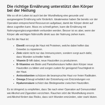
Die richtige Ernährung unterstützt den Körper
bei der Heilung
Wie so oft im Leben ist auch bei der Wundheilung eine gesunde und
ausgewogene Ernährung sehr förderlich. Idealerweise haben Sie bereits vor der
Operation entsprechend Ressourcen aufgebaut, damit der Körper direkt auf
diese zugreifen kann. Muss es schnell gehen, kann die Ernährung mit
Nahrungsergänzungsmitteln verbunden werden. Besser ist es aber, wenn der
Körper alle wichtigen Nährstoffe direkt aus der Nahrung ziehen kann.
Gut für die Haut ist:
Eiweiß
versorgt die Haut mit Proteinen, welche dabei helfen das
Gewebe zu reparieren.
Zink
stärkt nicht nur das Immunsystem, sondern sorgt auch dafür,
dass Wunden schneller heilen
Vitamin D
hilft dabei, neue Hautzellen zu produzieren.
B-Vitamine
wie Biotin und Pantothensäure helfen dem Körper neue
Hautzellen zu bilden und sorgen zudem für genügend Feuchtigkeit in
der Haut.
Antioxidantien
schützen die beanspruchte Haut vor freien Radikalen.
Omega 3
beugt erheblich der Entstehung von Entzündungen vor.
Hyaluronsäure
schützt das Bindegewebe zwischen Hautzellen.
Es ist dringend zu empfehlen, dass Sie nach einer Operation auf Genussmittel
wie Alkohol und Zigaretten verzichten. Rauchen stört die Wundheilung enorm
und Alkohol fördert das Risiko, dass sich Wunden entzünden, oder stark bluten.