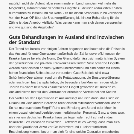
natürlich nicht der Aufenthalt in einem anderen Land, sondern viel mehr die
Möglichkeit, mitunter teure Schönheits-Eingriffe zu deutlich reduzierten Kosten
durchführen zu lassen und die Reha-Zeit mit einem Strandurlaub zu verbinden.
Von der Haar-OP über die Brustvergrößerung bis hin zur Behandlung für die
Zähne ist das Angebot vielfältig. Was genau kann man sich davon versprechen
und wie gut sind die Angebote?
Gute Behandlungen im Ausland sind inzwischen
der Standard
Der Trend hat bereits vor einigen Jahren begonnen und heute sind die Reisen in
das Ausland für gute Operationen außerhalb der Zahlungsverpflichtungen der
Krankenkasse bereits die Norm. Der Grund dafür lässt sich natürlich im System
der gesetzlichen und privaten Krankenkassen finden: Viele optische Eingriffe
werden nicht einfach so vom System übernommen und sind daher mit einem
hohen finanziellen Selbsteinsatz verbunden. Gute Beispiele sind etwa
Schönheits-Operationen rund um die Fettabsaugung, die Brustvergrößerung
oder auch die Haartransplantation, die besonders bei Männern in den letzten
Jahren zu einem beliebten kosmetischen Eingriff geworden ist. Kliniken im
Ausland bieten hier für den Verbraucher erhebliche Vorteile bei den Kosten.
Der Vorteil bei den Operationen im Ausland liegt natürlich darin, dass sich ein
Urlaub und viele andere Bereiche recht einfach miteinander verbinden lassen.
So hat man nach dem Eingriff Ruhe und Erholung am Strand oder Meer, in
einem Luxushotel und begleitet vom medizinischen Personal. Ganz anders also,
als in einem deutschen Krankenhaus zu liegen oder recht schnell in das
heimische Bett entlassen zu werden. Trotzdem ist es wichtig, dass man sich
über die Qualität der Ärzte vor Ort informiert und zu einer fundierten
Entscheidung kommt, bevor man sich für eine solche Operation entscheidet.