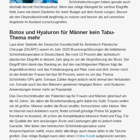
Schönheitschirurgen haben gerade auch
deshalb derzeit Hochkonjunktur. Wem das nötige Kleingeld für seriöse Eingriffe
fehlt, kann mit einem Darlehen für mehr Budget auf dem Konto sorgen. Besser
als den Dispositionskredit langfristig zu nutzen und besser als auf unseriöse
Angebote im Ausland zurückzugreifen.
Botox und Hyaluron für Männer kein Tabu-
Thema mehr
Laut einer Statistik der Deutsche Gesellschaft für Ästhetisch-Plastische
Chirurgie (DGÄPC) waren im Jahr 2020 Brustvergrößerungen die beliebteste
Schönheitsoperation in Deutschland. Bei rund 13 Prozent aller ästhetisch-
plastischer Eingriffe in diesem Jahr ging es um die Vergrößerung der Brust. Der
Eingriff führt damit das Ranking an. Auf den nachfolgenden Plätzen folgt die
Augenlidkorrektur und das Fettabsaugung auf Platz zwei und drei. Immer noch
ist der Anteil der Frauen bei fast 90 Prozent, wenn es um das Thema
Schönheits-OPs geht. Genaue Zahlen liegen jedoch nicht einmal den Verbänden
vor. Gerade auch bei den Männern gewinnen hingegen Botox- und Hyaluron-
Anwendungen immer mehr an Popularität.
Das Durchschnittsalter der Patienten lag für Frauen und Männer gleichauf um
die 42 Jahre. Vor allem die Brustbehandlung geht dabei ins Geld. Frauen wollen
sie oft größer. Männer wollen die Brust straffer, formschöner oder kleiner. Wer
im Internet nach Anbietern sucht, findet schnell günstige Preise für jegliche
Korrektur im Ausland, oft schon als Komplettpaket inklusive Hotel und Flug. Für
die Qualität der dort ansässigen Ärzte und Leistungen gibt es jedoch keine
Garantie. Wer lieber den heimischen Schönheitsoperateur samt
Ansprechpartner wählt, muss dafür allerdings auch etwas tiefer in die Tasche
greifen. Das nötige Budget kann über einen
Online Kredit
aufgestockt werden.