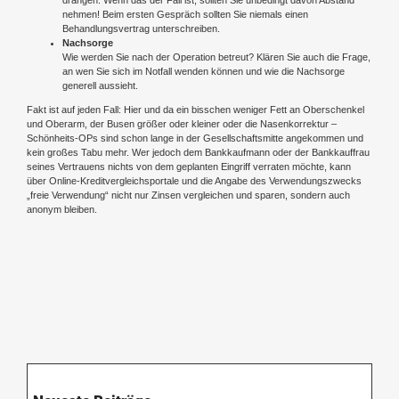
drängen. Wenn das der Fall ist, sollten Sie unbedingt davon Abstand
nehmen! Beim ersten Gespräch sollten Sie niemals einen
Behandlungsvertrag unterschreiben.
Nachsorge
Wie werden Sie nach der Operation betreut? Klären Sie auch die Frage,
an wen Sie sich im Notfall wenden können und wie die Nachsorge
generell aussieht.
Fakt ist auf jeden Fall: Hier und da ein bisschen weniger Fett an Oberschenkel
und Oberarm, der Busen größer oder kleiner oder die Nasenkorrektur –
Schönheits-OPs sind schon lange in der Gesellschaftsmitte angekommen und
kein großes Tabu mehr. Wer jedoch dem Bankkaufmann oder der Bankkauffrau
seines Vertrauens nichts von dem geplanten Eingriff verraten möchte, kann
über Online-Kreditvergleichsportale und die Angabe des Verwendungszwecks
„freie Verwendung“ nicht nur Zinsen vergleichen und sparen, sondern auch
anonym bleiben.