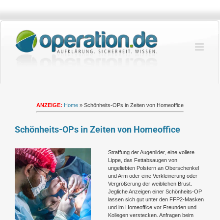
Zum
Inhalt
springen
ANZEIGE:
Home
»
Schönheits-OPs in Zeiten von Homeoffice
Schönheits-OPs in Zeiten von Homeoffice
Zeige
Straffung der Augenlider, eine vollere
grösseres
Lippe, das Fettabsaugen von
Bild
ungeliebten Polstern an Oberschenkel
und Arm oder eine Verkleinerung oder
Vergrößerung der weiblichen Brust.
Jegliche Anzeigen einer Schönheits-OP
lassen sich gut unter den FFP2-Masken
und im Homeoffice vor Freunden und
Kollegen verstecken. Anfragen beim