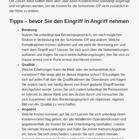
Die Zinsen dafür sollten dann aber über einen Kreditrechner unbedingt angefragt
und verglichen werden, um die Kosten für die Schönheits-OP nicht zusätzlich in
die Höhe zu treiben.
Tipps – bevor Sie den Eingriff in Angriff nehmen
Beratung
Nutzen Sie unbedingt das Beratungsgespräch, um nach möglichen
Risiken in Verbindung mit der Schönheits-OP abzuklären. Welche
Komplikationen können auftreten und wie sieht die Betreuung vor und
nach dem Eingriff aus? Lassen Sie sich auch über die Nebenwirkungen
aufklären und fragen Sie nach einem Aufklärungsbogen, den Sie sich zu
Hause erneut und in Ruhe erneut durchlesen können.
Qualität
Welche Erfahrungen kann die Klinik oder der behandelnde Arzt
vorweisen? Wie lange gibt es dieses Angebot schon? Erkundigen Sie
sich auf jeden Fall über die Qualifikationen der Operateure und fragen
Sie explizit nach, wie häufig dieser von Ihnen geplante Eingriff bereits
durchgeführt wurde. Lesen Sie sich zudem unbedingt die Rezessionen
im Internet zu dieser Klinik und den Ärzten durch und versuchen Sie
sich zusammen mit dem Beratungsgespräch ein objektives, eigenes
Bild von der Qualität zu verschaffen.
Angebot
Welche Kosten kommen auf Sie zu? Lassen Sie sich unbedingt einen
Kostenvoranschlag geben, der alle detaillierten Operationskosten und
gegebenenfalls die Kosten für eine Unterbringung beinhalten. Leisten
Sie niemals Vorauszahlungen und holen Sie immer mehrere Angebote
ein, bevor Sie sich entscheiden. Lassen Sie sich zudem niemals