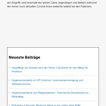
der Eingriffe sind innerhalb der letzten Jahre angestiegen und bleiben während
der immer noch aktuellen Corona-Krise weiterhin beliebt bei den Patienten.
Neueste Beiträge
Hautpflege am Stumpf nach der Reha: Checkliste für den Alltag mit
Prothese
Hygienestandards im OP-Zentrum: Instrumentenreinigung und
Infektionsschutz
Hygienestandards auf Pflegestationen: Thermische Desinfektion im
Klinikalltag
Refraktive Chirurgie: Moderne Wege in ein Leben ohne Brille