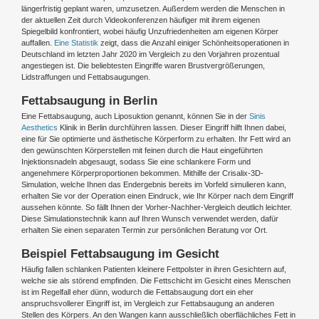
längerfristig geplant waren, umzusetzen. Außerdem werden die Menschen in
der aktuellen Zeit durch Videokonferenzen häufiger mit ihrem eigenen
Spiegelbild konfrontiert, wobei häufig Unzufriedenheiten am eigenen Körper
auffallen.
Eine Statistik
zeigt, dass die Anzahl einiger Schönheitsoperationen in
Deutschland im letzten Jahr 2020 im Vergleich zu den Vorjahren prozentual
angestiegen ist. Die beliebtesten Eingriffe waren Brustvergrößerungen,
Lidstraffungen und Fettabsaugungen.
Fettabsaugung in Berlin
Eine Fettabsaugung, auch Liposuktion genannt, können Sie in der
Sinis
Aesthetics
Klinik in Berlin durchführen lassen. Dieser Eingriff hilft Ihnen dabei,
eine für Sie optimierte und ästhetische Körperform zu erhalten. Ihr Fett wird an
den gewünschten Körperstellen mit feinen durch die Haut eingeführten
Injektionsnadeln abgesaugt, sodass Sie eine schlankere Form und
angenehmere Körperproportionen bekommen. Mithilfe der Crisalix-3D-
Simulation, welche Ihnen das Endergebnis bereits im Vorfeld simulieren kann,
erhalten Sie vor der Operation einen Eindruck, wie Ihr Körper nach dem Eingriff
aussehen könnte. So fällt Ihnen der Vorher-Nachher-Vergleich deutlich leichter.
Diese Simulationstechnik kann auf Ihren Wunsch verwendet werden, dafür
erhalten Sie einen separaten Termin zur persönlichen Beratung vor Ort.
Beispiel Fettabsaugung im Gesicht
Häufig fallen schlanken Patienten kleinere Fettpolster in ihren Gesichtern auf,
welche sie als störend empfinden. Die Fettschicht im Gesicht eines Menschen
ist im Regelfall eher dünn, wodurch die Fettabsaugung dort ein eher
anspruchsvollerer Eingriff ist, im Vergleich zur Fettabsaugung an anderen
Stellen des Körpers. An den Wangen kann ausschließlich oberflächliches Fett in