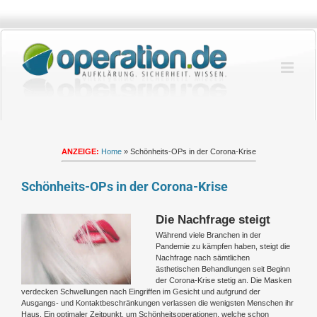
Zum
Inhalt
springen
ANZEIGE:
Home
»
Schönheits-OPs in der Corona-Krise
Schönheits-OPs in der Corona-Krise
Die Nachfrage steigt
Zeige
grösseres
Während viele Branchen in der
Bild
Pandemie zu kämpfen haben, steigt die
Nachfrage nach sämtlichen
ästhetischen Behandlungen seit Beginn
der Corona-Krise stetig an. Die Masken
verdecken Schwellungen nach Eingriffen im Gesicht und aufgrund der
Ausgangs- und Kontaktbeschränkungen verlassen die wenigsten Menschen ihr
Haus. Ein optimaler Zeitpunkt, um Schönheitsoperationen, welche schon