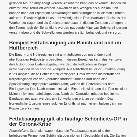
geringen Maßen abgesaugt werden. Ansonsten kann das bekannte Doppelkinn
entfernt, bzw. reduziert werden. Sowohl an den Wangen als auch am Kinn
können nach der Operation Schwellungen und Blutergüsse in leichten Formen
auftreten. Diesbezüglich ist es sehr wichtig, einen Druckverband für ein bis drei
Wochen zu tragen und die Gesichtsmuskulatur in diesem Zeitraum zu hegen. In
den Tagen nach der Behandlung werden passende Mittel zur Schmerzlinderung
verschrieben und die Schwellungen werden ärztlich behandelt und versorgt.
Beispiel Fettabsaugung am Bauch und und im
Hüftbereich
Die Bauch- und Hüftregionen sind am häufigsten von unschönen und
überflüssigen Fettpolstern betroffen. In diesen Bereichen kann das Fett zwar
durch Sport oder Diäten abgebaut werden, die Fettzellen im Körper
verschwinden dabei aber nie komplett. Ausschließlich bei einer Fettabsaugung
ist es möglich, diese Fettzellen zu verringern. Dafür werden die betroffenen
Körperregionen vor der Operation markiert, sodass dort dann eine
Speziallösung eingespritzt werden kann, welche die Fettzellen aus dem
Bindegewebe löst. Nach einem minimalen Einschnitt wird dann das Fett mit einer
kleinen Injektionsnadel abgesaugt. Nach der Operation müssen bestimmte
Bandagen getragen werden, um Schwellungen o.ä. zu vermeiden. Das
letztendliche Ergebnis eines solchen Eingriffs ist nach einem halben Jahr am
Körper zu erkennen.
Fettabsaugung gilt als häufige Schönheits-OP in
der Corona-Krise
Abschließend lässt sich sagen, dass die Fettabsaugung als eine der
beliebtesten Formen der Schönheitsoperationen in Deutschland gilt. Die Zahlen