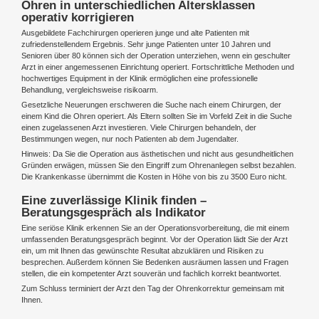
Ohren in unterschiedlichen Altersklassen
operativ korrigieren
Ausgebildete Fachchirurgen operieren junge und alte Patienten mit
zufriedenstellendem Ergebnis. Sehr junge Patienten unter 10 Jahren und
Senioren über 80 können sich der Operation unterziehen, wenn ein geschulter
Arzt in einer angemessenen Einrichtung operiert. Fortschrittliche Methoden und
hochwertiges Equipment in der Klinik ermöglichen eine professionelle
Behandlung, vergleichsweise risikoarm.
Gesetzliche Neuerungen erschweren die Suche nach einem Chirurgen, der
einem Kind die Ohren operiert. Als Eltern sollten Sie im Vorfeld Zeit in die Suche
einen zugelassenen Arzt investieren. Viele Chirurgen behandeln, der
Bestimmungen wegen, nur noch Patienten ab dem Jugendalter.
Hinweis: Da Sie die Operation aus ästhetischen und nicht aus gesundheitlichen
Gründen erwägen, müssen Sie den Eingriff zum Ohrenanlegen selbst bezahlen.
Die Krankenkasse übernimmt die Kosten in Höhe von bis zu 3500 Euro nicht.
Eine zuverlässige Klinik finden –
Beratungsgespräch als Indikator
Eine seriöse Klinik erkennen Sie an der Operationsvorbereitung, die mit einem
umfassenden Beratungsgespräch beginnt. Vor der Operation lädt Sie der Arzt
ein, um mit Ihnen das gewünschte Resultat abzuklären und Risiken zu
besprechen. Außerdem können Sie Bedenken ausräumen lassen und Fragen
stellen, die ein kompetenter Arzt souverän und fachlich korrekt beantwortet.
Zum Schluss terminiert der Arzt den Tag der Ohrenkorrektur gemeinsam mit
Ihnen.