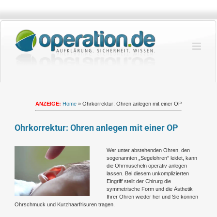
Zum
Inhalt
springen
ANZEIGE:
Home
»
Ohrkorrektur: Ohren anlegen mit einer OP
Ohrkorrektur: Ohren anlegen mit einer OP
Zeige
Wer unter abstehenden Ohren, den
grösseres
sogenannten „Segelohren“ leidet, kann
Bild
die Ohrmuscheln operativ anlegen
lassen. Bei diesem unkomplizierten
Eingriff stellt der Chirurg die
symmetrische Form und die Ästhetik
Ihrer Ohren wieder her und Sie können
Ohrschmuck und Kurzhaarfrisuren tragen.