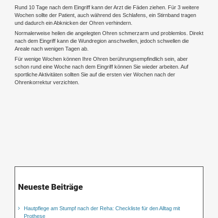
Rund 10 Tage nach dem Eingriff kann der Arzt die Fäden ziehen. Für 3 weitere
Wochen sollte der Patient, auch während des Schlafens, ein Stirnband tragen
und dadurch ein Abknicken der Ohren verhindern.
Normalerweise heilen die angelegten Ohren schmerzarm und problemlos. Direkt
nach dem Eingriff kann die Wundregion anschwellen, jedoch schwellen die
Areale nach wenigen Tagen ab.
Für wenige Wochen können Ihre Ohren berührungsempfindlich sein, aber
schon rund eine Woche nach dem Eingriff können Sie wieder arbeiten. Auf
sportliche Aktivitäten sollten Sie auf die ersten vier Wochen nach der
Ohrenkorrektur verzichten.
Neueste Beiträge
Hautpflege am Stumpf nach der Reha: Checkliste für den Alltag mit
Prothese