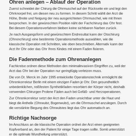
Ohren anlegen – Ablauf der Operation
Zuerst schneidet der Chirurg die Ohrmuschel auf der Rückseite ein und legt den
Ohrknorpel frei, um diesen neu zu formen. In diesem Schritt wählt der Arzt die
Höhe, Breite und Neigung der neu ausgerichteten Ohrmuschel, wie mit Ihnen
besprochen. In der gewünschten Position näht der Fachchirurg das Ohr fest.
Bei diesem Operationsverfahren bleiben keine sichtbaren Narben zurück.
Je nach Ausgangsform und gewünschtem Endresultat kann der Otochirurg
(Ohrenchirurg) eine bestimmte Operationsmethode auswählen, wie die
klassische Operation mit Schnitten, wie oben beschrieben. Alternativ kann der
Arzt Ihr Ohr oder das Ohr Ihres Kindes mit einem Faden fixieren.
Die Fadenmethode zum Ohrenanlegen
Fachkreise ordnen diese Methoden den minimalinvasiven Eingriffen zu, weil der
Arzt das Ohr bei der Operation nur geringfügig verletzen muss.
Die von Dr. Merck im Jahr 1995 entwickelte Operationstechnik ermöglicht die
Ohrenkorrektur Berlin mit einem einzigen Faden je Ohr. Den gesundheitlich
unbedenklichen, reißfesten Synthetikfaden resorbiert der Körper nicht, deshalb
verwenden Chirurgen Prolene Fäden auch bei Gefäß- und Herzoperationen.
Zur Ohrenkorrektur setzt der Arzt den Faden unsichtbar unter die Haut und
biegt die Anthelix (Ohrwulst, Bogenwulst), um die Ohrmuschel anzulegen. Durch
die verstärkte Biegung des Ohrwulstes liegt das Ohr automatisch an.
Richtige Nachsorge
Im Anschluss an die klassische Operation ordnet der Arzt einen geeigneten
Kopfverband an, den der Patient für einige Tage tragen sollte. Somit unterstützt
er die optimale Wundheilung unterstützt.