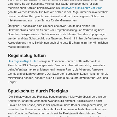
darstellen. Es gibt bestimmte Virenschutz-Stoffe, die besonders für den
medizinischen Bereich beispielsweise als
Meterware zum Schutz vor Viren
genutzt werden können. Die Masken sollten in der Regel immer beim Aufenthalt
drinnen und draußen genutzt werden und erst recht zum eigenen Schutz vor
Infektionen und auch zum Schutz für die Mitmenschen.
Übrigens: Faceshields sind ein sehr effektiver Schutz und dienen um
Umkehrschluss auch als Schutz vor Tröpfchenbildung und Verbreitung beim
Sprechen beispielsweise. Sie können leicht als Maske über den Kopf gezogen
werden und das Schutzschild vor Nase und Mund minimiert die Verbreitung von
Aerosolen und mehr. Sie können auch eine gute Ergänzung zur herkömmlichen
Maske darstellen.
Regelmäßig lüften
Das regelmäßige Lüften
von geschlossenen Räumen sollte mittlerweile in
Fleisch und Blut übergegangen sein. Denn auch hier können sich, besonders
beim Aufenthalt mehrerer Menschen in einem Raum, die Viren und Aerosole
tüchtig und einfach verbreiten. Der Sauerstoff sorgt beim Lüften nicht nur für die
Minimierung dessen, sondern auch für eine gute Sauerstoffzufuhr für Geist und
Körper.
Spuckschutz durch Plexiglas
Die Schutzwände aus Plexiglas begegnen uns mittlerweile überall dort, wo der
Kontakt zu anderen Menschen zwangsläufig entsteht. Beispielsweise beim
Einkauf an der Kasse, oder in der Apotheke, beim Bäcker und generell dort, wo
ein naher Publikumsverkehr besteht. Hier kann man sich als Unternehmer wie
auch Kunde und Verbraucher durch solche Plexiglaswände schützen. Die