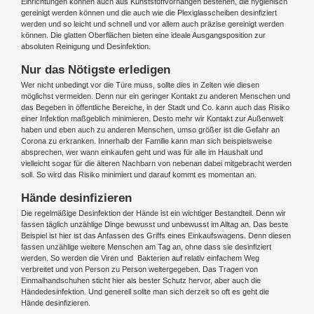
Einrichtungen können auch aus Kunststoffvorhängen bestehen, die hygienisch
gereinigt werden können und die auch wie die Plexiglasscheiben desinfiziert
werden und so leicht und schnell und vor allem auch präzise gereinigt werden
können. Die glatten Oberflächen bieten eine ideale Ausgangsposition zur
absoluten Reinigung und Desinfektion.
Nur das Nötigste erledigen
Wer nicht unbedingt vor die Türe muss, sollte dies in Zeiten wie diesen
möglichst vermeiden. Denn nur ein geringer Kontakt zu anderen Menschen und
das Begeben in öffentliche Bereiche, in der Stadt und Co. kann auch das Risiko
einer Infektion maßgeblich minimieren. Desto mehr wir Kontakt zur Außenwelt
haben und eben auch zu anderen Menschen, umso größer ist die Gefahr an
Corona zu erkranken. Innerhalb der Familie kann man sich beispielsweise
absprechen, wer wann einkaufen geht und was für alle im Haushalt und
vielleicht sogar für die älteren Nachbarn von nebenan dabei mitgebracht werden
soll. So wird das Risiko minimiert und darauf kommt es momentan an.
Hände desinfizieren
Die regelmäßige Desinfektion der Hände ist ein wichtiger Bestandteil. Denn wir
fassen täglich unzählige Dinge bewusst und unbewusst im Alltag an. Das beste
Beispiel ist hier ist das Anfassen des Griffs eines Einkaufswagens. Denn diesen
fassen unzählige weitere Menschen am Tag an, ohne dass sie desinfiziert
werden. So werden die Viren und Bakterien auf relativ einfachem Weg
verbreitet und von Person zu Person weitergegeben. Das Tragen von
Einmalhandschuhen sticht hier als bester Schutz hervor, aber auch die
Händedesinfektion. Und generell sollte man sich derzeit so oft es geht die
Hände desinfizieren.