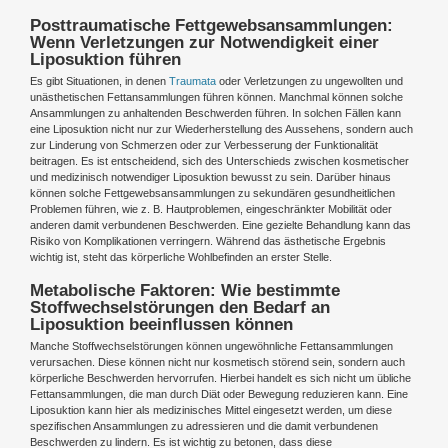
Posttraumatische Fettgewebsansammlungen:
Wenn Verletzungen zur Notwendigkeit einer
Liposuktion führen
Es gibt Situationen, in denen
Traumata
oder Verletzungen zu ungewollten und
unästhetischen Fettansammlungen führen können. Manchmal können solche
Ansammlungen zu anhaltenden Beschwerden führen. In solchen Fällen kann
eine Liposuktion nicht nur zur Wiederherstellung des Aussehens, sondern auch
zur Linderung von Schmerzen oder zur Verbesserung der Funktionalität
beitragen. Es ist entscheidend, sich des Unterschieds zwischen kosmetischer
und medizinisch notwendiger Liposuktion bewusst zu sein. Darüber hinaus
können solche Fettgewebsansammlungen zu sekundären gesundheitlichen
Problemen führen, wie z. B. Hautproblemen, eingeschränkter Mobilität oder
anderen damit verbundenen Beschwerden. Eine gezielte Behandlung kann das
Risiko von Komplikationen verringern. Während das ästhetische Ergebnis
wichtig ist, steht das körperliche Wohlbefinden an erster Stelle.
Metabolische Faktoren: Wie bestimmte
Stoffwechselstörungen den Bedarf an
Liposuktion beeinflussen können
Manche Stoffwechselstörungen können ungewöhnliche Fettansammlungen
verursachen. Diese können nicht nur kosmetisch störend sein, sondern auch
körperliche Beschwerden hervorrufen. Hierbei handelt es sich nicht um übliche
Fettansammlungen, die man durch Diät oder Bewegung reduzieren kann. Eine
Liposuktion kann hier als medizinisches Mittel eingesetzt werden, um diese
spezifischen Ansammlungen zu adressieren und die damit verbundenen
Beschwerden zu lindern. Es ist wichtig zu betonen, dass diese