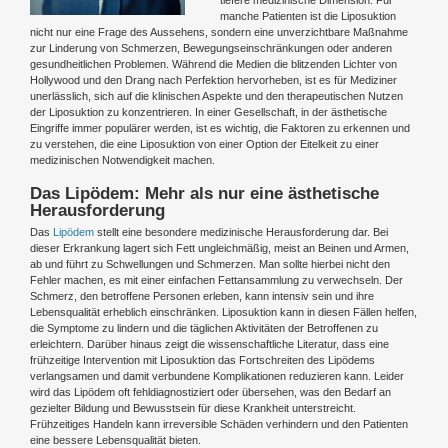
manche Patienten ist die Liposuktion
nicht nur eine Frage des Aussehens, sondern eine unverzichtbare Maßnahme
zur Linderung von Schmerzen, Bewegungseinschränkungen oder anderen
gesundheitlichen Problemen. Während die Medien die blitzenden Lichter von
Hollywood und den Drang nach Perfektion hervorheben, ist es für Mediziner
unerlässlich, sich auf die klinischen Aspekte und den therapeutischen Nutzen
der Liposuktion zu konzentrieren. In einer Gesellschaft, in der ästhetische
Eingriffe immer populärer werden, ist es wichtig, die Faktoren zu erkennen und
zu verstehen, die eine Liposuktion von einer Option der Eitelkeit zu einer
medizinischen Notwendigkeit machen.
Das Lipödem: Mehr als nur eine ästhetische
Herausforderung
Das
Lipödem
stellt eine besondere medizinische Herausforderung dar. Bei
dieser Erkrankung lagert sich Fett ungleichmäßig, meist an Beinen und Armen,
ab und führt zu Schwellungen und Schmerzen. Man sollte hierbei nicht den
Fehler machen, es mit einer einfachen Fettansammlung zu verwechseln. Der
Schmerz, den betroffene Personen erleben, kann intensiv sein und ihre
Lebensqualität erheblich einschränken. Liposuktion kann in diesen Fällen helfen,
die Symptome zu lindern und die täglichen Aktivitäten der Betroffenen zu
erleichtern. Darüber hinaus zeigt die wissenschaftliche Literatur, dass eine
frühzeitige Intervention mit Liposuktion das Fortschreiten des Lipödems
verlangsamen und damit verbundene Komplikationen reduzieren kann. Leider
wird das Lipödem oft fehldiagnostiziert oder übersehen, was den Bedarf an
gezielter Bildung und Bewusstsein für diese Krankheit unterstreicht.
Frühzeitiges Handeln kann irreversible Schäden verhindern und den Patienten
eine bessere Lebensqualität bieten.