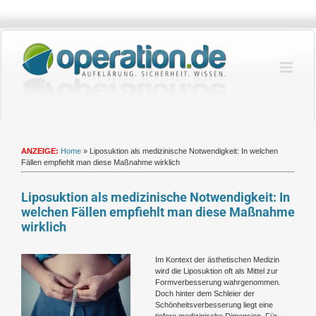
Zum
Inhalt
springen
ANZEIGE:
Home
»
Liposuktion als medizinische Notwendigkeit: In welchen
Fällen empfiehlt man diese Maßnahme wirklich
Liposuktion als medizinische Notwendigkeit: In
welchen Fällen empfiehlt man diese Maßnahme
wirklich
Zeige
Im Kontext der ästhetischen Medizin
grösseres
wird die Liposuktion oft als Mittel zur
Bild
Formverbesserung wahrgenommen.
Doch hinter dem Schleier der
Schönheitsverbesserung liegt eine
tiefere medizinische Dimension. Für