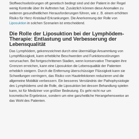
Stoffwechselstörungen oft genetisch bedingt sind und der Patient in der Regel
wenig Kontrolle über ihr Auftreten hat. Zusätzlich können diese Anomalien zu
weiteren gesundheitlichen Herausforderungen führen, wie z. B. einem erhöhten
Risiko für Herz-Kreislauf-Erkrankungen. Die Anerkennung der Rolle von
Liposuktion
in solchen Szenarien ist entscheidend.
Die Rolle der Liposuktion bei der Lymphödem-
Therapie: Entlastung und Verbesserung der
Lebensqualität
Das Lymphödem, gekennzeichnet durch eine übermäßige Ansammlung von
Lymphflüssigkeit, kann erhebliche Beschwerden und Funktionsstörungen
verursachen. Bei fortgeschrittenen Stadien, wenn konservative Therapien ihre
Grenzen erreichen, kann eine Liposuktion die Lebensqualität der Patienten
erheblich steigern. Durch die Entfernung überschüssiger Flüssigkeit kann sie
Schwellungen verringern, das Risiko von Hautinfektionen reduzieren und die
allgemeine Mobilität verbessern. Ein besseres Verständnis der Pathophysiologie
des Lymphödems und die Rolle, die Liposuktion bei dessen Behandlung spielen
kann, ist für Mediziner von größter Bedeutung. Es geht nicht nur um
kosmetische Ergebnisse, sondern um eine ganzheitliche Herangehensweise an
das Wohl des Patienten.