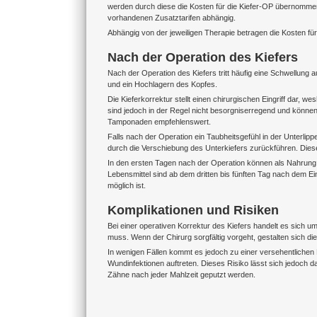
werden durch diese die Kosten für die Kiefer-OP übernommen.
vorhandenen Zusatztarifen abhängig.
Abhängig von der jeweiligen Therapie betragen die Kosten für
Nach der Operation des Kiefers
Nach der Operation des Kiefers tritt häufig eine Schwellung a
und ein Hochlagern des Kopfes.
Die Kieferkorrektur stellt einen chirurgischen Eingriff dar,
sind jedoch in der Regel nicht besorgniserregend und könne
Tamponaden empfehlenswert.
Falls nach der Operation ein Taubheitsgefühl in der Unterl
durch die Verschiebung des Unterkiefers zurückführen. Dies
In den ersten Tagen nach der Operation können als Nahrung
Lebensmittel sind ab dem dritten bis fünften Tag nach dem E
möglich ist.
Komplikationen und Risiken
Bei einer operativen Korrektur des Kiefers handelt es sich
muss. Wenn der Chirurg sorgfältig vorgeht, gestalten sich di
In wenigen Fällen kommt es jedoch zu einer versehentliche
Wundinfektionen auftreten. Dieses Risiko lässt sich jedoch
Zähne nach jeder Mahlzeit geputzt werden.