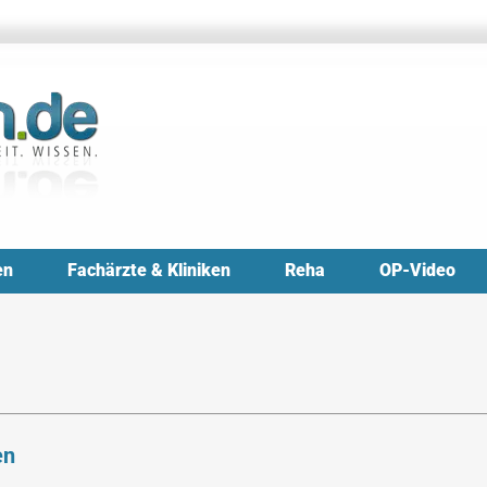
en
Fachärzte & Kliniken
Reha
OP-Video
en