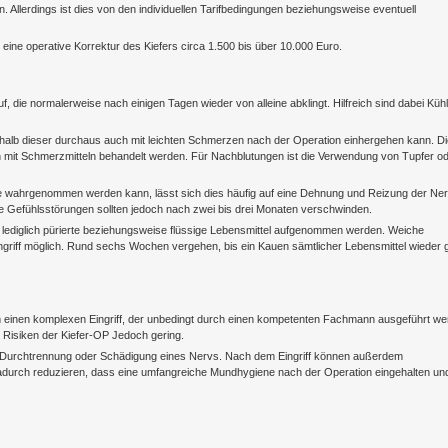
 Allerdings ist dies von den individuellen Tarifbedingungen beziehungsweise eventuell
 eine operative Korrektur des Kiefers circa 1.500 bis über 10.000 Euro.
uf, die normalerweise nach einigen Tagen wieder von alleine abklingt. Hilfreich sind dabei Küh
 weshalb dieser durchaus auch mit leichten Schmerzen nach der Operation einhergehen kann. D
n mit Schmerzmitteln behandelt werden. Für Nachblutungen ist die Verwendung von Tupfer o
ippe wahrgenommen werden kann, lässt sich dies häufig auf eine Dehnung und Reizung der Ne
e Gefühlsstörungen sollten jedoch nach zwei bis drei Monaten verschwinden.
 lediglich pürierte beziehungsweise flüssige Lebensmittel aufgenommen werden. Weiche
ingriff möglich. Rund sechs Wochen vergehen, bis ein Kauen sämtlicher Lebensmittel wieder 
 um einen komplexen Eingriff, der unbedingt durch einen kompetenten Fachmann ausgeführt w
e Risiken der Kiefer-OP Jedoch gering.
n Durchtrennung oder Schädigung eines Nervs. Nach dem Eingriff können außerdem
 dadurch reduzieren, dass eine umfangreiche Mundhygiene nach der Operation eingehalten und