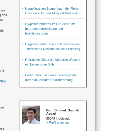
Hautpflege am Stumpf nach der Reha:
gen.
Checkliste für den Alltag mit Prothese
g des
en
Hygienestandards im OP-Zentrum:
Instrumentenreinigung und
 der
Infektionsschutz
Hygienestandards auf Pflegestationen:
Thermische Desinfektion im Klinikalltag
Refraktive Chirurgie: Moderne Wege in
ein Leben ohne Brille
und
Endlich frei: Ein neues Lebensgefühl
durch dauerhafte Haarentfernung
 MKG
ise
Prof. Dr. med. Siamak
Asgari
85049 Ingolstadt
» Profil ansehen
lls