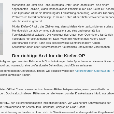
Menschen, die unter eine Fehlstellung des Unter- oder Oberkiefers, also einem
sogenannten Fehlbiss, leiden, können dieses Problem durch eine Kiefer-OP beseiti
Eine Operation ist für die Behebung der Fehlstellung dann nötig, wenn der Ursprun
Problems im Kieferknochen liegt. In diesen Fällen ist der Kiefer entweder verschob
oder besonders geformt.
Mit der Kiefer-OP wird das Ziel verfolgt, den schiefen Kiefer zu korrigieren, sodass
Mundbereich danach symmetrisch aussieht und eine uneingeschränkte
Funktionsfähigkeit aufweist. Die Korrektur des Unter- oder Oberkiefers ist nämlich
keinesfalls nur eine ästhetische Frage. Wenn die Knochen des Kiefers falsch
übereinander stehen, kann dies beispielsweise Schmerzen beim Kauen,
Sprechstörungen oder Beschwerden im Kiefergelenk und Migräne verursachen.
Der richtige Arzt für die Kiefer-OP
läufig korrigiert werden. Falls jedoch Einschränkungen beim Sprechen oder Kauen auftreten 
nvoll und notwendig, eine professionelle Behandlung durchführen zu lassen.
einen kompetenten Chirurgen zu finden, wie beispielsweise den
Kieferchirurg in Oberhausen –
 einen komplexen Eingriff.
efer-OP bei Erwachsenen nur in schweren Fällen, beispielsweise, wenn gesundheitliche
den. Doch selbst in diesen Fällen werden die Kosten von der Krankenkasse häufig nur teilwe
 der KIG, den kieferorthopädischen Indikationsgruppen, vor, welche fünf Schweregrade der
 Krankenkasse die Kosten, falls überhaupt, lediglich ab Grad 4 oder 5.
versicherung vorhanden ist, kann sich die Situation eventuell anders gestalten. Gegebenenfa