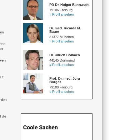
PD Dr. Holger Bannasch
79106 Freiburg
» Profil ansehen
Dr. med. Ricarda M.
Bauer
len
81377 München
» Profil ansehen
iese
der
Dr. Ullrich Bolbach
44145 Dortmund
rven
» Profil ansehen
gut
Prof. Dr. med. Jörg
Borges
79100 Freiburg
» Profil ansehen
erden
 die
Coole Sachen