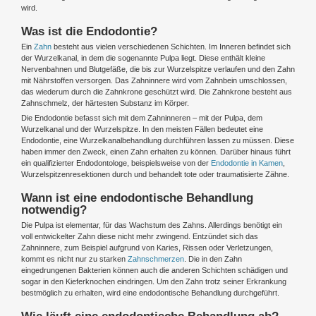
wird.
Was ist die Endodontie?
Ein
Zahn
besteht aus vielen verschiedenen Schichten. Im Inneren befindet sich
der Wurzelkanal, in dem die sogenannte Pulpa liegt. Diese enthält kleine
Nervenbahnen und Blutgefäße, die bis zur Wurzelspitze verlaufen und den Zahn
mit Nährstoffen versorgen. Das Zahninnere wird vom Zahnbein umschlossen,
das wiederum durch die Zahnkrone geschützt wird. Die Zahnkrone besteht aus
Zahnschmelz, der härtesten Substanz im Körper.
Die Endodontie befasst sich mit dem Zahninneren – mit der Pulpa, dem
Wurzelkanal und der Wurzelspitze. In den meisten Fällen bedeutet eine
Endodontie, eine Wurzelkanalbehandlung durchführen lassen zu müssen. Diese
haben immer den Zweck, einen Zahn erhalten zu können. Darüber hinaus führt
ein qualifizierter Endodontologe, beispielsweise von der
Endodontie in Kamen
,
Wurzelspitzenresektionen durch und behandelt tote oder traumatisierte Zähne.
Wann ist eine endodontische Behandlung
notwendig?
Die Pulpa ist elementar, für das Wachstum des Zahns. Allerdings benötigt ein
voll entwickelter Zahn diese nicht mehr zwingend. Entzündet sich das
Zahninnere, zum Beispiel aufgrund von Karies, Rissen oder Verletzungen,
kommt es nicht nur zu starken
Zahnschmerzen
. Die in den Zahn
eingedrungenen Bakterien können auch die anderen Schichten schädigen und
sogar in den Kieferknochen eindringen. Um den Zahn trotz seiner Erkrankung
bestmöglich zu erhalten, wird eine endodontische Behandlung durchgeführt.