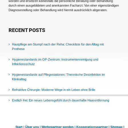
worden und ersetzen keinesfalls die persönliche Beratung oder Behandlung
durch einen ausgebildeten und anerkannten Facharzt. Von einer eigenständigen
Diagnosestellung oder Behandlung wird hiermit ausdrücklich abgeraten.
RECENT POSTS
Hautpflege am Stumpf nach der Reha: Checkliste für den Alltag mit
Prothese
Hygienestandards im OP-Zentrum: Instrumentenreinigung und
Infektionsschutz
Hygienestandards auf Pflegestationen: Thermische Desinfektion im
Klinikalltag
Refraktive Chirurgie: Moderne Wege in ein Leben ohne Brille
Endlich frei: Ein neues Lebensgefühl durch dauerhafte Haarentfernung
Start |
Über uns |
Werbepartner werden |
Kooperationspartner |
Sitemap |