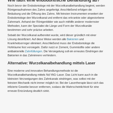
Wie läuft eine endodontische Behandlung ab?
Noch bevor der Endodontologe mit der Wurzelkanalbehandlung beginnt, werden
Röntgenaufnahmen des Zahns angefertigt. Anschließend erfolgen die
Betäubung und die Öffnung des Zahns. Mit feinsten Instrumenten erweitert der
Endodontologe den Wurzelkanal und entfernt das erkrankte oder abgestorbene
Zahnmark. Anhand der Röntgenbilder wie auch mithilfe anderer modernster
Methoden, kann der Spezialist die Länge und Form der Wurzelkanäle
bestimmen und sehr präzise arbeiten.
Sobald der Wurzelkanal aufbereitet wurde, wird dieser gründlich mit einer
Lösung desinfiziert. Auf diese Weise werden alle
Bakterien
und
Krankheitserreger eliminiert. Anschließend muss der Endodontologe die
Hohlräume fest versiegeln. Dafür nutzt er Zement, Gummistifte oder andere
antibakterielle
Zahnfüllungen
. Die Versiegelung soll ein erneutes Eindringen der
Bakterien in das Zahninnere verhindern.
Alternative: Wurzelkanalbehandlung mittels Laser
Eine moderne und innovative Behandlungsmethode ist die
Wurzelkanalbehandlung mittels Nd:YAG-Laser. Das Licht kann auch in die
kleinsten Verzweigungen des Zahnkanals eindringen, was selbst mit der
feinsten Mechanik nicht immer möglich ist. Bei der Lasertherapie lässt sich das
infizierte Gewebe besser entfernen, sodass die Wahrscheinlichkeit für eine
erneute Entzündung deutlich sinkt.