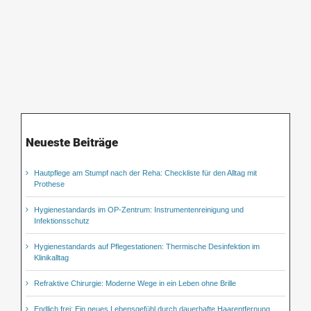
Neueste Beiträge
Hautpflege am Stumpf nach der Reha: Checkliste für den Alltag mit
Prothese
Hygienestandards im OP-Zentrum: Instrumentenreinigung und
Infektionsschutz
Hygienestandards auf Pflegestationen: Thermische Desinfektion im
Klinikalltag
Refraktive Chirurgie: Moderne Wege in ein Leben ohne Brille
Endlich frei: Ein neues Lebensgefühl durch dauerhafte Haarentfernung