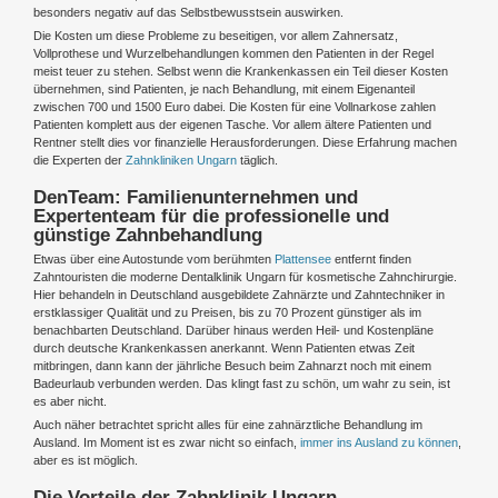
besonders negativ auf das Selbstbewusstsein auswirken.
Die Kosten um diese Probleme zu beseitigen, vor allem Zahnersatz,
Vollprothese und Wurzelbehandlungen kommen den Patienten in der Regel
meist teuer zu stehen. Selbst wenn die Krankenkassen ein Teil dieser Kosten
übernehmen, sind Patienten, je nach Behandlung, mit einem Eigenanteil
zwischen 700 und 1500 Euro dabei. Die Kosten für eine Vollnarkose zahlen
Patienten komplett aus der eigenen Tasche. Vor allem ältere Patienten und
Rentner stellt dies vor finanzielle Herausforderungen. Diese Erfahrung machen
die Experten der
Zahnkliniken Ungarn
täglich.
DenTeam: Familienunternehmen und
Expertenteam für die professionelle und
günstige Zahnbehandlung
Etwas über eine Autostunde vom berühmten
Plattensee
entfernt finden
Zahntouristen die moderne Dentalklinik Ungarn für kosmetische Zahnchirurgie.
Hier behandeln in Deutschland ausgebildete Zahnärzte und Zahntechniker in
erstklassiger Qualität und zu Preisen, bis zu 70 Prozent günstiger als im
benachbarten Deutschland. Darüber hinaus werden Heil- und Kostenpläne
durch deutsche Krankenkassen anerkannt. Wenn Patienten etwas Zeit
mitbringen, dann kann der jährliche Besuch beim Zahnarzt noch mit einem
Badeurlaub verbunden werden. Das klingt fast zu schön, um wahr zu sein, ist
es aber nicht.
Auch näher betrachtet spricht alles für eine zahnärztliche Behandlung im
Ausland. Im Moment ist es zwar nicht so einfach,
immer ins Ausland zu können
,
aber es ist möglich.
Die Vorteile der Zahnklinik Ungarn