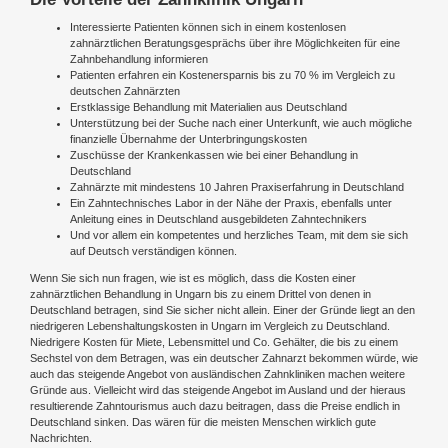
Interessierte Patienten können sich in einem kostenlosen
zahnärztlichen Beratungsgesprächs über ihre Möglichkeiten für eine
Zahnbehandlung informieren
Patienten erfahren ein Kostenersparnis bis zu 70 % im Vergleich zu
deutschen Zahnärzten
Erstklassige Behandlung mit Materialien aus Deutschland
Unterstützung bei der Suche nach einer Unterkunft, wie auch mögliche
finanzielle Übernahme der Unterbringungskosten
Zuschüsse der Krankenkassen wie bei einer Behandlung in
Deutschland
Zahnärzte mit mindestens 10 Jahren Praxiserfahrung in Deutschland
Ein Zahntechnisches Labor in der Nähe der Praxis, ebenfalls unter
Anleitung eines in Deutschland ausgebildeten Zahntechnikers
Und vor allem ein kompetentes und herzliches Team, mit dem sie sich
auf Deutsch verständigen können.
Wenn Sie sich nun fragen, wie ist es möglich, dass die Kosten einer
zahnärztlichen Behandlung in Ungarn bis zu einem Drittel von denen in
Deutschland betragen, sind Sie sicher nicht allein. Einer der Gründe liegt an den
niedrigeren Lebenshaltungskosten in Ungarn im Vergleich zu Deutschland.
Niedrigere Kosten für Miete, Lebensmittel und Co. Gehälter, die bis zu einem
Sechstel von dem Betragen, was ein deutscher Zahnarzt bekommen würde, wie
auch das steigende Angebot von ausländischen Zahnkliniken machen weitere
Gründe aus. Vielleicht wird das steigende Angebot im Ausland und der hieraus
resultierende Zahntourismus auch dazu beitragen, dass die Preise endlich in
Deutschland sinken. Das wären für die meisten Menschen wirklich gute
Nachrichten.