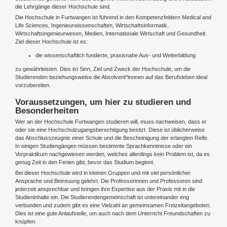
die Lehrgänge dieser Hochschule sind.
Die Hochschule in Furtwangen ist führend in den Kompetenzfeldern Medical and
Life Sciences, Ingenieurwissenschaften, Wirtschaftsinformatik,
Wirtschaftsingenieurwesen, Medien, Internationale Wirtschaft und Gesundheit.
Ziel dieser Hochschule ist es:
die wissenschaftlich fundierte, praxisnahe Aus- und Weiterbildung
zu gewährleisten. Dies ist Sinn, Ziel und Zweck der Hochschule, um die
Studierenden beziehungsweise die Absolvent*innnen auf das Berufsleben ideal
vorzubereiten.
Voraussetzungen, um hier zu studieren und
Besonderheiten
Wer an der Hochschule Furtwangen studieren will, muss nachweisen, dass er
oder sie eine Hochschulzugangsberechtigung besitzt. Diese ist üblicherweise
das Abschlusszeugnis einer Schule und die Bescheinigung der erlangten Reife.
In einigen Studiengängen müssen bestimmte Sprachkenntnisse oder ein
Vorpraktikum nachgewiesen werden, welches allerdings kein Problem ist, da es
genug Zeit in den Ferien gibt, bevor das Studium beginnt.
Bei dieser Hochschule wird in kleinen Gruppen und mit viel persönlicher
Ansprache und Betreuung gelehrt. Die Professorinnen und Professoren sind
jederzeit ansprechbar und bringen ihre Expertise aus der Praxis mit in die
Studieninhalte ein. Die Studierendengemeinschaft ist untereinander eng
verbunden und zudem gibt es eine Vielzahl an gemeinsamen Freizeitangeboten.
Dies ist eine gute Anlaufstelle, um auch nach dem Unterricht Freundschaften zu
knüpfen.