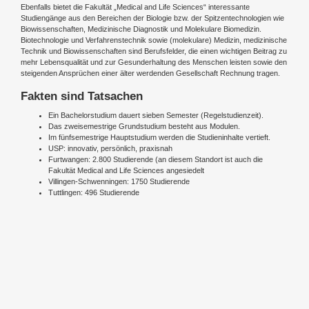
Ebenfalls bietet die Fakultät „Medical and Life Sciences“ interessante
Studiengänge aus den Bereichen der Biologie bzw. der Spitzentechnologien wie
Biowissenschaften, Medizinische Diagnostik und Molekulare Biomedizin.
Biotechnologie und Verfahrenstechnik sowie (molekulare) Medizin, medizinische
Technik und Biowissenschaften sind Berufsfelder, die einen wichtigen Beitrag zu
mehr Lebensqualität und zur Gesunderhaltung des Menschen leisten sowie den
steigenden Ansprüchen einer älter werdenden Gesellschaft Rechnung tragen.
Fakten sind Tatsachen
Ein Bachelorstudium dauert sieben Semester (Regelstudienzeit).
Das zweisemestrige Grundstudium besteht aus Modulen.
Im fünfsemestrige Hauptstudium werden die Studieninhalte vertieft.
USP: innovativ, persönlich, praxisnah
Furtwangen: 2.800 Studierende (an diesem Standort ist auch die
Fakultät Medical and Life Sciences angesiedelt
Villingen-Schwenningen: 1750 Studierende
Tuttlingen: 496 Studierende