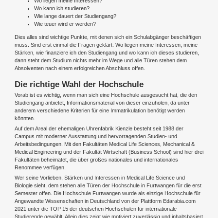
Wo liegen meine Interessen?
Wo kann ich studieren?
Wie lange dauert der Studiengang?
Wie teuer wird er werden?
Dies alles sind wichtige Punkte, mit denen sich ein Schulabgänger beschäftigen
muss. Sind erst einmal die Fragen geklärt: Wo liegen meine Interessen, meine
Stärken, wie finanziere ich den Studiengang und wo kann ich dieses studieren,
dann steht dem Studium nichts mehr im Wege und alle Türen stehen dem
Absolventen nach einem erfolgreichen Abschluss offen.
Die richtige Wahl der Hochschule
Vorab ist es wichtig, wenn man sich eine Hochschule ausgesucht hat, die den
Studiengang anbietet, Informationsmaterial von dieser einzuholen, da unter
anderem verschiedene Kriterien für eine Immatrikulation benötigt werden
könnten.
Auf dem Areal der ehemaligen Uhrenfabrik Kienzle besteht seit 1988 der
Campus mit moderner Ausstattung und hervorragenden Studien- und
Arbeitsbedingungen. Mit den Fakultäten Medical Life Sciences, Mechanical &
Medical Engineering und der Fakultät Wirtschaft (Business School) sind hier drei
Fakultäten beheimatet, die über großes nationales und internationales
Renommee verfügen.
Wer seine Vorlieben, Stärken und Interessen in Medical Life Science und
Biologie sieht, dem stehen alle Türen der Hochschule in Furtwangen für die erst
Semester offen. Die Hochschule Furtwangen wurde als einzige Hochschule für
Angewandte Wissenschaften in Deutschland von der Plattform Edarabia.com
2021 unter die TOP 15 der deutschen Hochschulen für internationale
Studierende gewählt. Allein dies zeigt wie motiviert zuverlässig und inhaltsbasiert