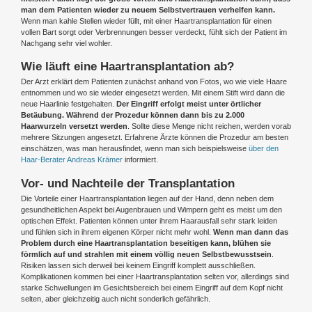
man dem Patienten wieder zu neuem Selbstvertrauen verhelfen kann.
Wenn man kahle Stellen wieder füllt, mit einer Haartransplantation für einen
vollen Bart sorgt oder Verbrennungen besser verdeckt, fühlt sich der Patient im
Nachgang sehr viel wohler.
Wie läuft eine Haartransplantation ab?
Der Arzt erklärt dem Patienten zunächst anhand von Fotos, wo wie viele Haare
entnommen und wo sie wieder eingesetzt werden. Mit einem Stift wird dann die
neue Haarlinie festgehalten.
Der Eingriff erfolgt meist unter örtlicher
Betäubung. Während der Prozedur können dann bis zu 2.000
Haarwurzeln versetzt werden
. Sollte diese Menge nicht reichen, werden vorab
mehrere Sitzungen angesetzt. Erfahrene Ärzte können die Prozedur am besten
einschätzen, was man herausfindet, wenn man sich beispielsweise
über den
Haar-Berater Andreas Krämer
informiert.
Vor- und Nachteile der Transplantation
Die Vorteile einer Haartransplantation liegen auf der Hand, denn neben dem
gesundheitlichen Aspekt bei Augenbrauen und Wimpern geht es meist um den
optischen Effekt. Patienten können unter ihrem Haarausfall sehr stark leiden
und fühlen sich in ihrem eigenen Körper nicht mehr wohl.
Wenn man dann das
Problem durch eine Haartransplantation beseitigen kann, blühen sie
förmlich auf und strahlen mit einem völlig neuen Selbstbewusstsein
.
Risiken lassen sich derweil bei keinem Eingriff komplett ausschließen.
Komplikationen kommen bei einer Haartransplantation selten vor, allerdings sind
starke Schwellungen im Gesichtsbereich bei einem Eingriff auf dem Kopf nicht
selten, aber gleichzeitig auch nicht sonderlich gefährlich.