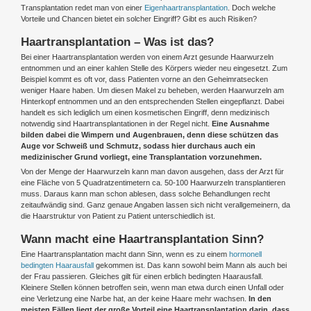
Transplantation redet man von einer
Eigenhaartransplantation
. Doch welche
Vorteile und Chancen bietet ein solcher Eingriff? Gibt es auch Risiken?
Haartransplantation – Was ist das?
Bei einer Haartransplantation werden von einem Arzt gesunde Haarwurzeln
entnommen und an einer kahlen Stelle des Körpers wieder neu eingesetzt. Zum
Beispiel kommt es oft vor, dass Patienten vorne an den Geheimratsecken
weniger Haare haben. Um diesen Makel zu beheben, werden Haarwurzeln am
Hinterkopf entnommen und an den entsprechenden Stellen eingepflanzt. Dabei
handelt es sich lediglich um einen kosmetischen Eingriff, denn medizinisch
notwendig sind Haartransplantationen in der Regel nicht.
Eine Ausnahme
bilden dabei die Wimpern und Augenbrauen, denn diese schützen das
Auge vor Schweiß und Schmutz, sodass hier durchaus auch ein
medizinischer Grund vorliegt, eine Transplantation vorzunehmen.
Von der Menge der Haarwurzeln kann man davon ausgehen, dass der Arzt für
eine Fläche von 5 Quadratzentimetern ca. 50-100 Haarwurzeln transplantieren
muss. Daraus kann man schon ablesen, dass solche Behandlungen recht
zeitaufwändig sind. Ganz genaue Angaben lassen sich nicht verallgemeinern, da
die Haarstruktur von Patient zu Patient unterschiedlich ist.
Wann macht eine Haartransplantation Sinn?
Eine Haartransplantation macht dann Sinn, wenn es zu einem
hormonell
bedingten Haarausfall
gekommen ist. Das kann sowohl beim Mann als auch bei
der Frau passieren. Gleiches gilt für einen erblich bedingten Haarausfall.
Kleinere Stellen können betroffen sein, wenn man etwa durch einen Unfall oder
eine Verletzung eine Narbe hat, an der keine Haare mehr wachsen.
In den
meisten Fällen liegt der große Vorteil eine Haartransplantation darin, dass