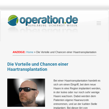
Zum
Inhalt
springen
ANZEIGE:
Home
»
Die Vorteile und Chancen einer Haartransplantation
Die Vorteile und Chancen einer
Haartransplantation
Zeige
Bei einer Haartransplantation handelt es
grösseres
sich um einen Eingriff, bei dem neue
Bild
Haare in eine Region implantiert werden,
in der keine oder nur noch sehr wenige
Haare wachsen. Dabei werden dem
Patienten eigene Haarwurzeln
entnommen, und an der kahlen Stelle
implantiert. Bei dieser Art von