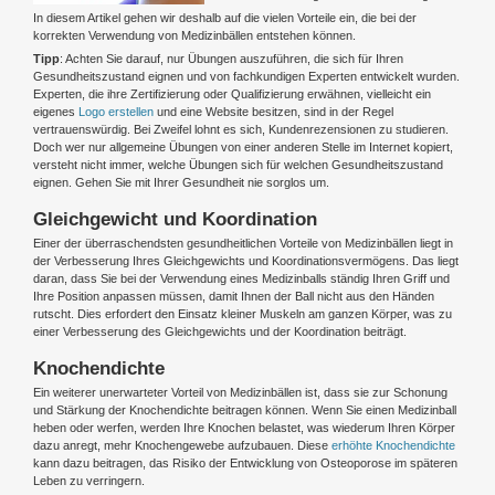
In diesem Artikel gehen wir deshalb auf die vielen Vorteile ein, die bei der
korrekten Verwendung von Medizinbällen entstehen können.
Tipp
: Achten Sie darauf, nur Übungen auszuführen, die sich für Ihren
Gesundheitszustand eignen und von fachkundigen Experten entwickelt wurden.
Experten, die ihre Zertifizierung oder Qualifizierung erwähnen, vielleicht ein
eigenes
Logo erstellen
und eine Website besitzen, sind in der Regel
vertrauenswürdig. Bei Zweifel lohnt es sich, Kundenrezensionen zu studieren.
Doch wer nur allgemeine Übungen von einer anderen Stelle im Internet kopiert,
versteht nicht immer, welche Übungen sich für welchen Gesundheitszustand
eignen. Gehen Sie mit Ihrer Gesundheit nie sorglos um.
Gleichgewicht und Koordination
Einer der überraschendsten gesundheitlichen Vorteile von Medizinbällen liegt in
der Verbesserung Ihres Gleichgewichts und Koordinationsvermögens. Das liegt
daran, dass Sie bei der Verwendung eines Medizinballs ständig Ihren Griff und
Ihre Position anpassen müssen, damit Ihnen der Ball nicht aus den Händen
rutscht. Dies erfordert den Einsatz kleiner Muskeln am ganzen Körper, was zu
einer Verbesserung des Gleichgewichts und der Koordination beiträgt.
Knochendichte
Ein weiterer unerwarteter Vorteil von Medizinbällen ist, dass sie zur Schonung
und Stärkung der Knochendichte beitragen können. Wenn Sie einen Medizinball
heben oder werfen, werden Ihre Knochen belastet, was wiederum Ihren Körper
dazu anregt, mehr Knochengewebe aufzubauen. Diese
erhöhte Knochendichte
kann dazu beitragen, das Risiko der Entwicklung von Osteoporose im späteren
Leben zu verringern.