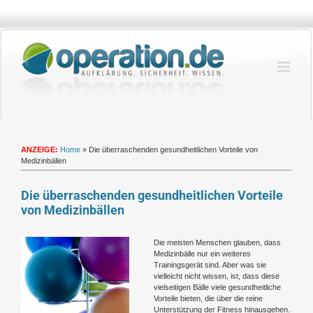
Zum
Inhalt
springen
ANZEIGE:
Home
»
Die überraschenden gesundheitlichen Vorteile von
Medizinbällen
Die überraschenden gesundheitlichen Vorteile
von Medizinbällen
Zeige
Die meisten Menschen glauben, dass
grösseres
Medizinbälle nur ein weiteres
Bild
Trainingsgerät sind. Aber was sie
vielleicht nicht wissen, ist, dass diese
vielseitigen Bälle viele gesundheitliche
Vorteile bieten, die über die reine
Unterstützung der Fitness hinausgehen.