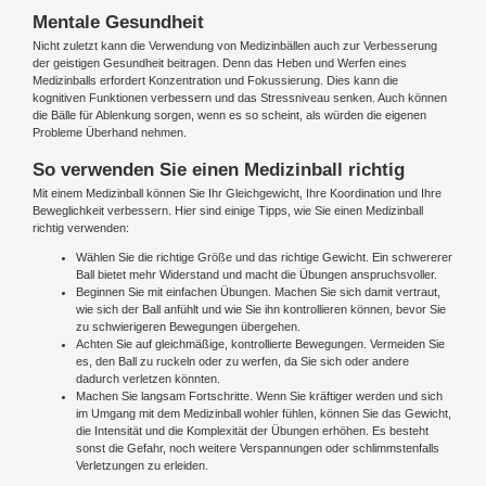
Mentale Gesundheit
Nicht zuletzt kann die Verwendung von Medizinbällen auch zur Verbesserung
der geistigen Gesundheit beitragen. Denn das Heben und Werfen eines
Medizinballs erfordert Konzentration und Fokussierung. Dies kann die
kognitiven Funktionen verbessern und das Stressniveau senken. Auch können
die Bälle für Ablenkung sorgen, wenn es so scheint, als würden die eigenen
Probleme Überhand nehmen.
So verwenden Sie einen Medizinball richtig
Mit einem Medizinball können Sie Ihr Gleichgewicht, Ihre Koordination und Ihre
Beweglichkeit verbessern. Hier sind einige Tipps, wie Sie einen Medizinball
richtig verwenden:
Wählen Sie die richtige Größe und das richtige Gewicht. Ein schwererer
Ball bietet mehr Widerstand und macht die Übungen anspruchsvoller.
Beginnen Sie mit einfachen Übungen. Machen Sie sich damit vertraut,
wie sich der Ball anfühlt und wie Sie ihn kontrollieren können, bevor Sie
zu schwierigeren Bewegungen übergehen.
Achten Sie auf gleichmäßige, kontrollierte Bewegungen. Vermeiden Sie
es, den Ball zu ruckeln oder zu werfen, da Sie sich oder andere
dadurch verletzen könnten.
Machen Sie langsam Fortschritte. Wenn Sie kräftiger werden und sich
im Umgang mit dem Medizinball wohler fühlen, können Sie das Gewicht,
die Intensität und die Komplexität der Übungen erhöhen. Es besteht
sonst die Gefahr, noch weitere Verspannungen oder schlimmstenfalls
Verletzungen zu erleiden.