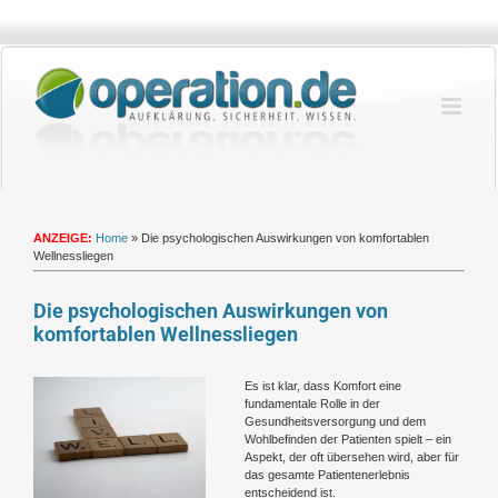
Zum
Inhalt
springen
ANZEIGE:
Home
»
Die psychologischen Auswirkungen von komfortablen
Wellnessliegen
Die psychologischen Auswirkungen von
komfortablen Wellnessliegen
Zeige
Es ist klar, dass Komfort eine
grösseres
fundamentale Rolle in der
Bild
Gesundheitsversorgung und dem
Wohlbefinden der Patienten spielt – ein
Aspekt, der oft übersehen wird, aber für
das gesamte Patientenerlebnis
entscheidend ist.