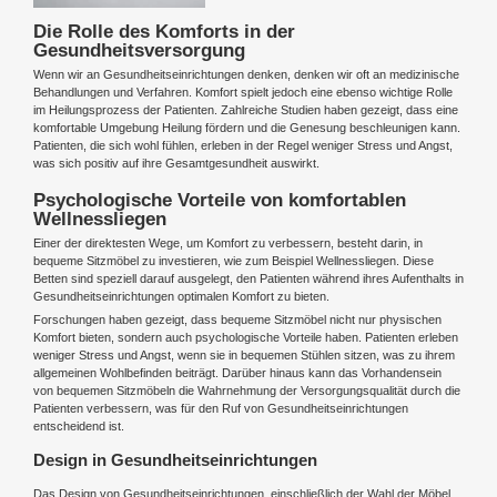
Die Rolle des Komforts in der
Gesundheitsversorgung
Wenn wir an Gesundheitseinrichtungen denken, denken wir oft an medizinische
Behandlungen und Verfahren. Komfort spielt jedoch eine ebenso wichtige Rolle
im Heilungsprozess der Patienten. Zahlreiche Studien haben gezeigt, dass eine
komfortable Umgebung Heilung fördern und die Genesung beschleunigen kann.
Patienten, die sich wohl fühlen, erleben in der Regel weniger Stress und Angst,
was sich positiv auf ihre Gesamtgesundheit auswirkt.
Psychologische Vorteile von komfortablen
Wellnessliegen
Einer der direktesten Wege, um Komfort zu verbessern, besteht darin, in
bequeme Sitzmöbel zu investieren, wie zum Beispiel Wellnessliegen. Diese
Betten sind speziell darauf ausgelegt, den Patienten während ihres Aufenthalts in
Gesundheitseinrichtungen optimalen Komfort zu bieten.
Forschungen haben gezeigt, dass bequeme Sitzmöbel nicht nur physischen
Komfort bieten, sondern auch psychologische Vorteile haben. Patienten erleben
weniger Stress und Angst, wenn sie in bequemen Stühlen sitzen, was zu ihrem
allgemeinen Wohlbefinden beiträgt. Darüber hinaus kann das Vorhandensein
von bequemen Sitzmöbeln die Wahrnehmung der Versorgungsqualität durch die
Patienten verbessern, was für den Ruf von Gesundheitseinrichtungen
entscheidend ist.
Design in Gesundheitseinrichtungen
Das Design von Gesundheitseinrichtungen, einschließlich der Wahl der Möbel,