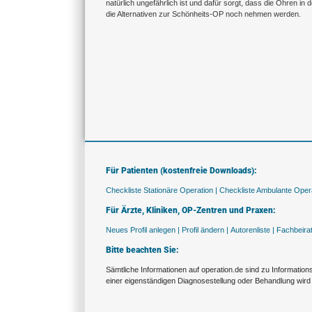
natürlich ungefährlich ist und dafür sorgt, dass die Ohren 
die Alternativen zur Schönheits-OP noch nehmen werden.
Für Patienten (kostenfreie Downloads):
Checkliste Stationäre Operation |
Checkliste Ambulante Opera
Für Ärzte, Kliniken, OP-Zentren und Praxen:
Neues Profil anlegen |
Profil ändern |
Autorenliste |
Fachbeira
Bitte beachten Sie:
Sämtliche Informationen auf operation.de sind zu Informatio
einer eigenständigen Diagnosestellung oder Behandlung wird 