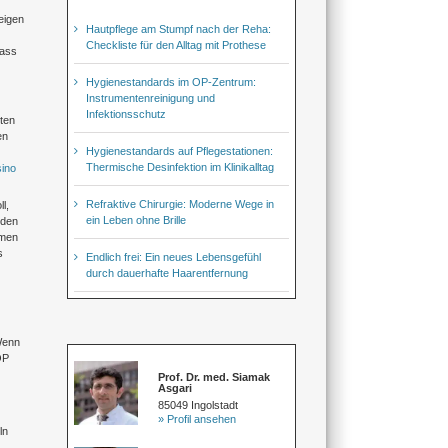
eigen
Hautpflege am Stumpf nach der Reha:
Checkliste für den Alltag mit Prothese
dass
Hygienestandards im OP-Zentrum:
Instrumentenreinigung und
Infektionsschutz
ten
en
Hygienestandards auf Pflegestationen:
Thermische Desinfektion im Klinikalltag
sino
Refraktive Chirurgie: Moderne Wege in
l,
ein Leben ohne Brille
 den
emen
s
Endlich frei: Ein neues Lebensgefühl
durch dauerhafte Haarentfernung
 Wenn
OP
Prof. Dr. med. Siamak
Asgari
85049 Ingolstadt
» Profil ansehen
ln