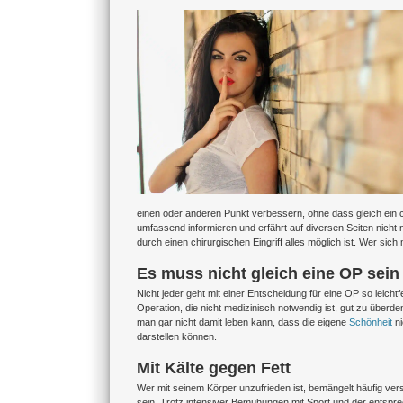
Zeige
grösseres
Bild
einen oder anderen Punkt verbessern, ohne dass gleich ein 
umfassend informieren und erfährt auf diversen Seiten nicht
durch einen chirurgischen Eingriff alles möglich ist. Wer sich
Es muss nicht gleich eine OP sein
Nicht jeder geht mit einer Entscheidung für eine OP so leicht
Operation, die nicht medizinisch notwendig ist, gut zu überdenk
man gar nicht damit leben kann, dass die eigene
Schönheit
ni
darstellen können.
Mit Kälte gegen Fett
Wer mit seinem Körper unzufrieden ist, bemängelt häufig v
sein. Trotz intensiver Bemühungen mit Sport und der entspr