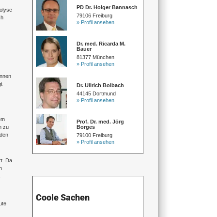
PD Dr. Holger Bannasch
olyse
79106 Freiburg
ch
» Profil ansehen
Dr. med. Ricarda M.
Bauer
81377 München
» Profil ansehen
innen
gt
Dr. Ullrich Bolbach
44145 Dortmund
» Profil ansehen
dem
Prof. Dr. med. Jörg
Borges
n zu
rden
79100 Freiburg
» Profil ansehen
rt. Da
n
.
Coole Sachen
ute