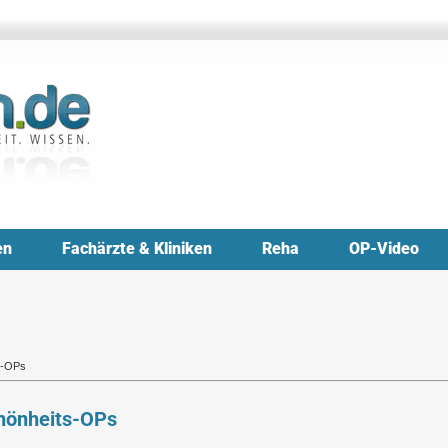
en
Fachärzte & Kliniken
Reha
OP-Video
s-OPs
chönheits-OPs