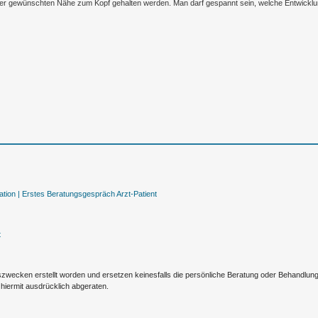
in der gewünschten Nähe zum Kopf gehalten werden. Man darf gespannt sein, welche Entwickl
tion |
Erstes Beratungsgespräch Arzt-Patient
t
nszwecken erstellt worden und ersetzen keinesfalls die persönliche Beratung oder Behandlu
hiermit ausdrücklich abgeraten.