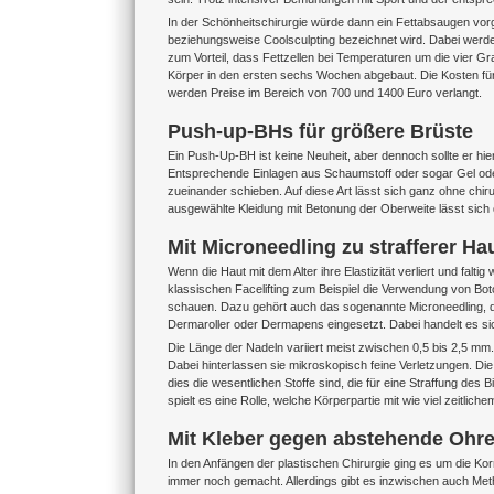
In der Schönheitschirurgie würde dann ein Fettabsaugen vor
beziehungsweise Coolsculpting bezeichnet wird. Dabei werden
zum Vorteil, dass Fettzellen bei Temperaturen um die vier G
Körper in den ersten sechs Wochen abgebaut. Die Kosten für 
werden Preise im Bereich von 700 und 1400 Euro verlangt.
Push-up-BHs für größere Brüste
Ein Push-Up-BH ist keine Neuheit, aber dennoch sollte er hie
Entsprechende Einlagen aus Schaumstoff oder sogar Gel ode
zueinander schieben. Auf diese Art lässt sich ganz ohne chir
ausgewählte Kleidung mit Betonung der Oberweite lässt sich 
Mit Microneedling zu strafferer Ha
Wenn die Haut mit dem Alter ihre Elastizität verliert und falt
klassischen Facelifting zum Beispiel die Verwendung von Boto
schauen. Dazu gehört auch das sogenannte Microneedling, 
Dermaroller oder Dermapens eingesetzt. Dabei handelt es sich
Die Länge der Nadeln variiert meist zwischen 0,5 bis 2,5 mm.
Dabei hinterlassen sie mikroskopisch feine Verletzungen. Die
dies die wesentlichen Stoffe sind, die für eine Straffung de
spielt es eine Rolle, welche Körperpartie mit wie viel zeitl
Mit Kleber gegen abstehende Ohr
In den Anfängen der plastischen Chirurgie ging es um die Ko
immer noch gemacht. Allerdings gibt es inzwischen auch Met