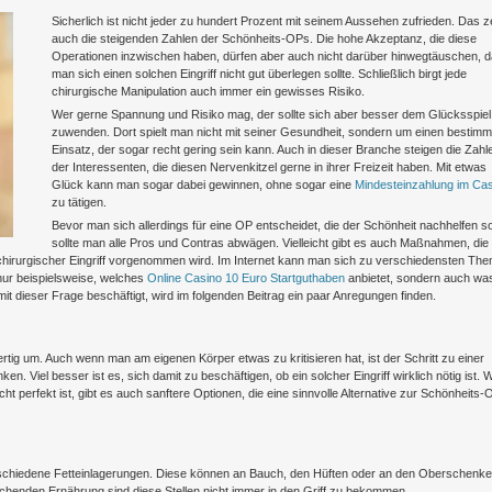
Sicherlich ist nicht jeder zu hundert Prozent mit seinem Aussehen zufrieden. Das z
auch die steigenden Zahlen der Schönheits-OPs. Die hohe Akzeptanz, die diese
Operationen inzwischen haben, dürfen aber auch nicht darüber hinwegtäuschen, 
man sich einen solchen Eingriff nicht gut überlegen sollte. Schließlich birgt jede
chirurgische Manipulation auch immer ein gewisses Risiko.
Wer gerne Spannung und Risiko mag, der sollte sich aber besser dem Glücksspiel
zuwenden. Dort spielt man nicht mit seiner Gesundheit, sondern um einen bestimm
Einsatz, der sogar recht gering sein kann. Auch in dieser Branche steigen die Zahl
der Interessenten, die diesen Nervenkitzel gerne in ihrer Freizeit haben. Mit etwas
Glück kann man sogar dabei gewinnen, ohne sogar eine
Mindesteinzahlung im Ca
zu tätigen.
Bevor man sich allerdings für eine OP entscheidet, die der Schönheit nachhelfen sol
sollte man alle Pros und Contras abwägen. Vielleicht gibt es auch Maßnahmen, die
chirurgischer Eingriff vorgenommen wird. Im Internet kann man sich zu verschiedensten Th
 nur beispielsweise, welches
Online Casino 10 Euro Startguthaben
anbietet, sondern auch wa
 mit dieser Frage beschäftigt, wird im folgenden Beitrag ein paar Anregungen finden.
fertig um. Auch wenn man am eigenen Körper etwas zu kritisieren hat, ist der Schritt zu einer
en. Viel besser ist es, sich damit zu beschäftigen, ob ein solcher Eingriff wirklich nötig ist.
cht perfekt ist, gibt es auch sanftere Optionen, die eine sinnvolle Alternative zur Schönheits-
erschiedene Fetteinlagerungen. Diese können an Bauch, den Hüften oder an den Oberschenke
echenden Ernährung sind diese Stellen nicht immer in den Griff zu bekommen.