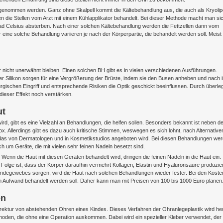
genommen werden. Ganz ohne Skalpell kommt die Kältebehandlung aus, die auch als Kryolip
 die Stellen vom Arzt mit einem Kühlapplikator behandelt. Bei dieser Methode macht man si
rad Celsius absterben. Nach einer solchen Kältebehandlung werden die Fettzellen dann vom
eine solche Behandlung variieren je nach der Körperpartie, die behandelt werden soll. Meist
r nicht unerwähnt bleiben. Einen solchen BH gibt es in vielen verschiedenen Ausführungen.
r Silikon sorgen für eine Vergrößerung der Brüste, indem sie den Busen anheben und nach 
urgischen Eingriff und entsprechende Risiken die Optik geschickt beeinflussen. Durch überle
dieser Effekt noch verstärken.
ut
ig wird, gibt es eine Vielzahl an Behandlungen, die helfen sollen. Besonders bekannt ist neben 
x. Allerdings gibt es dazu auch kritische Stimmen, weswegen es sich lohnt, nach Alternative
das von Dermatologen und in Kosmetikstudios angeboten wird. Bei diesen Behandlungen we
 um Geräte, die mit vielen sehr feinen Nadeln besetzt sind.
 Wenn die Haut mit diesen Geräten behandelt wird, dringen die feinen Nadeln in die Haut ein.
 Folge ist, dass der Körper daraufhin vermehrt Kollagen, Elastin und Hyaluronsäure produzie
s Bindegewebes sorgen, wird die Haut nach solchen Behandlungen wieder fester. Bei den Koste
ichem Aufwand behandelt werden soll. Daher kann man mit Preisen von 100 bis 1000 Euro planen
en
rrektur von abstehenden Ohren eines Kindes. Dieses Verfahren der Ohranlegeplastik wird he
hoden, die ohne eine Operation auskommen. Dabei wird ein spezieller Kleber verwendet, der