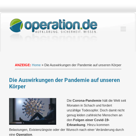
Zum
Inhalt
springen
ANZEIGE:
Home
»
Die Auswirkungen der Pandemie auf unseren Körper
Die Auswirkungen der Pandemie auf unseren
Körper
Zeige
Die
Corona-Pandemie
hält die Welt seit
grösseres
Monaten in Schach und fordert
Bild
unzählige Todesopfer. Doch damit nicht
genug leiden zahlreiche Menschen an
den
Folgen einer Covid-19-
Erkrankung
. Hinzu kommen
Belastungen, Existenzängste oder der Wunsch nach einer Veränderung durch
eine
Operation
.