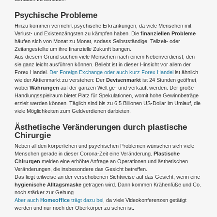
Psychische Probleme
Hinzu kommen vermehrt psychische Erkrankungen, da viele Menschen mit
Verlust- und Existenzängsten zu kämpfen haben. Die
finanziellen Probleme
häufen sich von Monat zu Monat, sodass Selbstständige, Teilzeit- oder
Zeitangestellte um ihre finanzielle Zukunft bangen.
Aus diesem Grund suchen viele Menschen nach einem Nebenverdienst, den
sie ganz leicht ausführen können. Beliebt ist in dieser Hinsicht vor allem der
Forex Handel.
Der Foreign Exchange oder auch kurz Forex Handel
ist ähnlich
wie der Aktienmarkt zu verstehen: Der
Devisenmarkt
ist 24 Stunden geöffnet,
wobei
Währungen
auf der ganzen Welt ge- und verkauft werden. Der große
Handlungsspielraum bietet Platz für Spekulationen, womit hohe Gewinnbeträge
erzielt werden können. Täglich sind bis zu 6,5 Billionen US-Dollar im Umlauf, die
viele Möglichkeiten zum Geldverdienen darbieten.
Ästhetische Veränderungen durch plastische
Chirurgie
Neben all den körperlichen und psychischen Problemen wünschen sich viele
Menschen gerade in dieser Corona-Zeit eine Veränderung.
Plastische
Chirurgen
melden eine erhöhte Anfrage an Operationen und ästhetischen
Veränderungen, die insbesondere das Gesicht betreffen.
Das liegt teilweise an der verschobenen Sichtweise auf das Gesicht, wenn eine
hygienische Alltagsmaske
getragen wird. Dann kommen Krähenfüße und Co.
noch stärker zur Geltung.
Aber auch
Homeoffice
trägt dazu bei
, da viele Videokonferenzen getätigt
werden und nur noch der Oberkörper zu sehen ist.