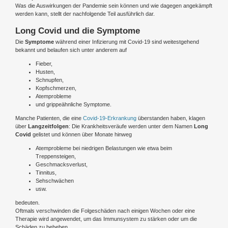
Was die Auswirkungen der Pandemie sein können und wie dagegen angekämpft
werden kann, stellt der nachfolgende Teil ausführlich dar.
Long Covid und die Symptome
Die
Symptome
während einer Infizierung mit Covid-19 sind weitestgehend
bekannt und belaufen sich unter anderem auf
Fieber,
Husten,
Schnupfen,
Kopfschmerzen,
Atemprobleme
und grippeähnliche Symptome.
Manche Patienten, die eine
Covid-19-Erkrankung
überstanden haben, klagen
über
Langzeitfolgen
: Die Krankheitsveräufe werden unter dem Namen
Long
Covid
gelistet und können über Monate hinweg
Atemprobleme bei niedrigen Belastungen wie etwa beim
Treppensteigen,
Geschmacksverlust,
Tinnitus,
Sehschwächen
usw.
bedeuten.
Oftmals verschwinden die Folgeschäden nach einigen Wochen oder eine
Therapie wird angewendet, um das Immunsystem zu stärken oder um die
Schäden zu beheben.