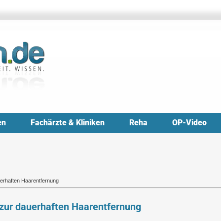
en
Fachärzte & Kliniken
Reha
OP-Video
uerhaften Haarentfernung
 zur dauerhaften Haarentfernung