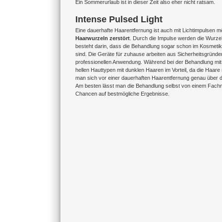
Ein Sommerurlaub ist in dieser Zeit also eher nicht ratsam.
Intense Pulsed Light
Eine dauerhafte Haarentfernung ist auch mit Lichtimpulsen 
Haarwurzeln zerstört
. Durch die Impulse werden die Wurzel
besteht darin, dass die Behandlung sogar schon im Kosmetik
sind. Die Geräte für zuhause arbeiten aus Sicherheitsgründen
professionellen Anwendung. Während bei der Behandlung mit ei
hellen Hauttypen mit dunklen Haaren im Vorteil, da die Haare
man sich vor einer dauerhaften Haarentfernung genau über di
Am besten lässt man die Behandlung selbst von einem Fachma
Chancen auf bestmögliche Ergebnisse.