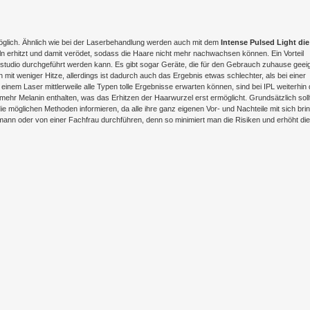
möglich. Ähnlich wie bei der Laserbehandlung werden auch mit dem
Intense Pulsed Light die
n erhitzt und damit verödet, sodass die Haare nicht mehr nachwachsen können. Ein Vorteil
studio durchgeführt werden kann. Es gibt sogar Geräte, die für den Gebrauch zuhause geei
 mit weniger Hitze, allerdings ist dadurch auch das Ergebnis etwas schlechter, als bei einer
nem Laser mittlerweile alle Typen tolle Ergebnisse erwarten können, sind bei IPL weiterhin 
 mehr Melanin enthalten, was das Erhitzen der Haarwurzel erst ermöglicht. Grundsätzlich soll
e möglichen Methoden informieren, da alle ihre ganz eigenen Vor- und Nachteile mit sich bri
nn oder von einer Fachfrau durchführen, denn so minimiert man die Risiken und erhöht die