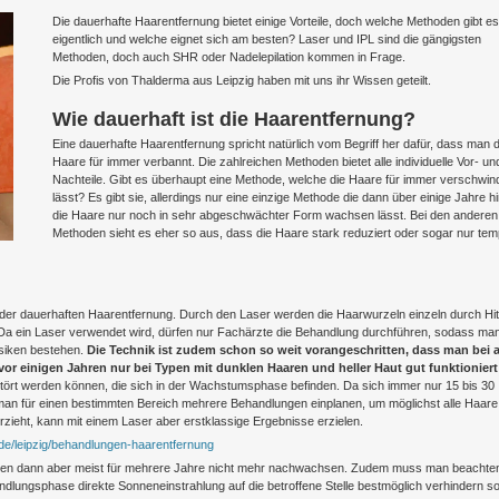
Die dauerhafte Haarentfernung bietet einige Vorteile, doch welche Methoden gibt es
eigentlich und welche eignet sich am besten? Laser und IPL sind die gängigsten
Methoden, doch auch SHR oder Nadelepilation kommen in Frage.
Die Profis von Thalderma aus Leipzig haben mit uns ihr Wissen geteilt.
Wie dauerhaft ist die Haarentfernung?
Eine dauerhafte Haarentfernung spricht natürlich vom Begriff her dafür, dass man d
Haare für immer verbannt. Die zahlreichen Methoden bietet alle individuelle Vor- un
Nachteile. Gibt es überhaupt eine Methode, welche die Haare für immer verschwin
lässt? Es gibt sie, allerdings nur eine einzige Methode die dann über einige Jahre 
die Haare nur noch in sehr abgeschwächter Form wachsen lässt. Bei den anderen
Methoden sieht es eher so aus, dass die Haare stark reduziert oder sogar nur tem
 der dauerhaften Haarentfernung. Durch den Laser werden die Haarwurzeln einzeln durch Hi
 Da ein Laser verwendet wird, dürfen nur Fachärzte die Behandlung durchführen, sodass man
isiken bestehen.
Die Technik ist zudem schon so weit vorangeschritten, dass man bei a
or einigen Jahren nur bei Typen mit dunklen Haaren und heller Haut gut funktioniert
stört werden können, die sich in der Wachstumsphase befinden. Da sich immer nur 15 bis 30
n für einen bestimmten Bereich mehrere Behandlungen einplanen, um möglichst alle Haare
rzieht, kann mit einem Laser aber erstklassige Ergebnisse erzielen.
r.de/leipzig/behandlungen-haarentfernung
werden dann aber meist für mehrere Jahre nicht mehr nachwachsen. Zudem muss man beachte
ungsphase direkte Sonneneinstrahlung auf die betroffene Stelle bestmöglich verhindern sol