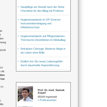
Hautpflege am Stumpf nach der Reha:
Checkliste für den Alltag mit Prothese
Hygienestandards im OP-Zentrum:
Instrumentenreinigung und
Infektionsschutz
ie
d
Hygienestandards auf Pflegestationen:
den
Thermische Desinfektion im Klinikalltag
hinweg
Refraktive Chirurgie: Moderne Wege in
porär
ein Leben ohne Brille
Endlich frei: Ein neues Lebensgefühl
durch dauerhafte Haarentfernung
tze
 als
llen
 hat
.
 zu
Prof. Dr. med. Siamak
Asgari
85049 Ingolstadt
» Profil ansehen
n,
lte.