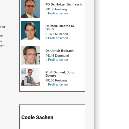
PD Dr. Holger Bannasch
79106 Freiburg
» Profil ansehen
Dr. med. Ricarda M.
gnet
Bauer
81377 München
die
» Profil ansehen
te
ngen.
Dr. Ullrich Bolbach
44145 Dortmund
» Profil ansehen
Prof. Dr. med. Jörg
Borges
79100 Freiburg
» Profil ansehen
Coole Sachen