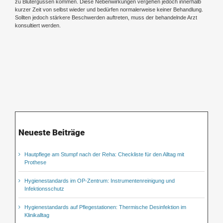
zu Blutergüssen kommen. Diese Nebenwirkungen vergehen jedoch innerhalb
kurzer Zeit von selbst wieder und bedürfen normalerweise keiner Behandlung.
Sollten jedoch stärkere Beschwerden auftreten, muss der behandelnde Arzt
konsultiert werden.
Neueste Beiträge
Hautpflege am Stumpf nach der Reha: Checkliste für den Alltag mit
Prothese
Hygienestandards im OP-Zentrum: Instrumentenreinigung und
Infektionsschutz
Hygienestandards auf Pflegestationen: Thermische Desinfektion im
Klinikalltag