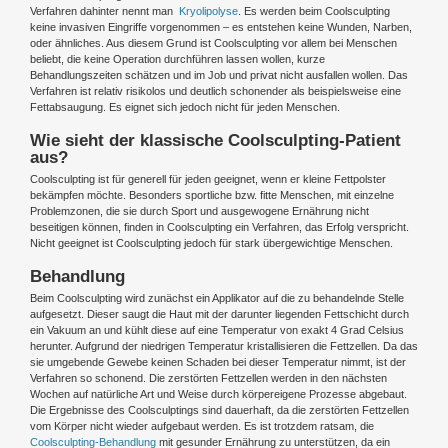
Verfahren dahinter nennt man
Kryolipolyse
. Es werden beim Coolsculpting
keine invasiven Eingriffe vorgenommen – es entstehen keine Wunden, Narben,
oder ähnliches. Aus diesem Grund ist Coolsculpting vor allem bei Menschen
beliebt, die keine Operation durchführen lassen wollen, kurze
Behandlungszeiten schätzen und im Job und privat nicht ausfallen wollen. Das
Verfahren ist relativ risikolos und deutlich schonender als beispielsweise eine
Fettabsaugung. Es eignet sich jedoch nicht für jeden Menschen.
Wie sieht der klassische Coolsculpting-Patient
aus?
Coolsculpting ist für generell für jeden geeignet, wenn er kleine Fettpolster
bekämpfen möchte. Besonders sportliche bzw. fitte Menschen, mit einzelne
Problemzonen, die sie durch Sport und ausgewogene Ernährung nicht
beseitigen können, finden in Coolsculpting ein Verfahren, das Erfolg verspricht.
Nicht geeignet ist Coolsculpting jedoch für stark übergewichtige Menschen.
Behandlung
Beim Coolsculpting wird zunächst ein Applikator auf die zu behandelnde Stelle
aufgesetzt. Dieser saugt die Haut mit der darunter liegenden Fettschicht durch
ein Vakuum an und kühlt diese auf eine Temperatur von exakt 4 Grad Celsius
herunter. Aufgrund der niedrigen Temperatur kristallisieren die Fettzellen. Da das
sie umgebende Gewebe keinen Schaden bei dieser Temperatur nimmt, ist der
Verfahren so schonend. Die zerstörten Fettzellen werden in den nächsten
Wochen auf natürliche Art und Weise durch körpereigene Prozesse abgebaut.
Die Ergebnisse des Coolsculptings sind dauerhaft, da die zerstörten Fettzellen
vom Körper nicht wieder aufgebaut werden. Es ist trotzdem ratsam, die
Coolsculpting-Behandlung
mit gesunder Ernährung zu unterstützen, da ein