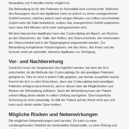
Neuaufbau von Fettzellen immer möglich ist.
Die Behandlung ist für den Patienten im Normalfall nicht schmerzhaft. Während
des Ansaugens durch den Applikator kann es jedoch zu einem unangenehmen
Gefühl kommen, welches jedoch nach einigen Minuten von selbst verschwindet.
Zudem wirkt die Kälte betäubend, sodass das unangenehme Gefühl spätestens
nach etwa fünf Minuten nicht mehr wahrgenommen wird.
Mit dem klassischen Applikator kann das Coolsculpting am Bauch, am Rücken,
an den Oberarmen, der Taille, den Hüften, den Oberschenkeln, den Innenseiten
der Oberschenkel und in der Rippengegend angewendet werden. Zur
Behandlung komplizierter Körperregionen, wie des Kinns, des Knies und der
Achseln steht ein spezieller, kleinerer Applikator zur Verfügung.
Vor- und Nachbereitung
Zunächst muss ein Vorgespräch durchgeführt werden, bei dem der Arzt
entscheidet, ob die Methode des Coolsculptings für den jeweiligen Patienten
geeignet ist. Dies ist nicht in jedem Falle gegeben, wie bereits ausgeführt wurde.
Kommt der Arzt zu dem Entschluss, dass das Coolsculpting beim jeweiligen
Patienten erfolgversprechend ist, wird er diesen über die Möglichkeiten und
Risiken der Behandlung aufklären. Nach der Behandlung kann der Patient
seinem Alltag direkt wieder in vollem Umfang nachgehen. Eine körperliche
Schonung ist nicht notwendig. So fällt der Patient auf der Arbeit nicht aus und
kann auch direkt wieder Sport treiben.
Mögliche Risiken und Nebenwirkungen
Die möglichen Nebenwirkungen sind harmlos. Es kann zu einer
vorübergehenden Taubheit der behandelten Körperstelle, zu einer Rötung und