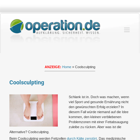
Zum
Inhalt
springen
ANZEIGE:
Home
»
Coolsculpting
Coolsculpting
Zeige
Schlank ist in. Doch was machen, wenn
grösseres
viel Sport und gesunde Ernährung nicht
Bild
den gewünschten Erfolg erzielen? In
diesem Fall würde niemand auf die Idee
kommen, den kleinen verbliebenen
Problemzonen mit einer Fettabsaugung
zuleibe zu rücken. Aber was ist die
Alternative? Coolsculpting.
Beim Coolsculpting werden Fettzellen
durch Kälte zerstört
. Das medizinische