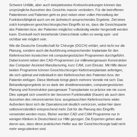
Schwere Unfälle, aber auch beispielsweise Krebserkrankungen können das
ursprüngliche Aussehen des Gesichts massiv verändern. Für die betroffenen
Patientinnen und Patienten geht es jetzt neben einer vollen Herstellung der
Funktionsfähigkeit auch um ein ästhetisch ansprechendes Ergebnis. Ziel eines
solch komplexen gesichtschirurgischen Eingriffs ist es, dass die Gesichtspartie
des Patienten bzw. der Patienten möglichst vollständig wieder hergestellt werden
kann. Eventuell noch bestehende Unterschiede sollen so wenig spür- und
sichtbar wie möglich sein.
Wie die Deutsche Gesellschaft für Chirurgie (DGCH) erklärt, wird nicht nur die
Planung, sondern auch die Ausführung entsprechender Implantate für den
Kieferknochen inzwischen mit computergestützten Programmen durchgeführt.
Dabei kommt neben den CAD-Programmen zur millimetergenauen Konstruktion
das Computer-Assisted Manufacturing, kurz CAM, zum Einsatz. Mit Hilfe dieser
beiden Programme können Gesichtschirurgen Kiefertransplantate anfertigen,
die sich optimal und individuell in den Kieferknochen des Patienten bzw. der
Patientin einfügen. Diese Methode bringt gleich mehrere Vorteile mit sich: Das
Behandlungsergebnis ist so dank der dreidimensionalen, computergestützten
Planung und Konstruktion passgenauer Transplantate so präzise wie nie zuvor.
Dies spiegelt sich sowohl in der besseren Funktionalität (Kauen) als auch dem
Aussehen des rekonstruierten bzw. ausgetauschten Kieferknochens wider.
Außerdem lässt sich die Operationszeit deutlich verkürzen, wobei hier dann
selbstverständlich entsprechend mehr Zeit für die Planung des Eingriffs
verwendet werden muss. Bisher werden CAD und CAM-Programme nur in
wenigen Kliniken in Deutschland zur Hilfe gezogen. Die Experten gehen aber
davon aus, dass diese praktischen Helfer aus der Gesichtschirurgie bald nicht
mehr wegzudenken sind.