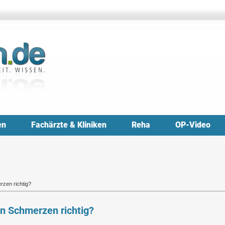
en
Fachärzte & Kliniken
Reha
OP-Video
rzen richtig?
n Schmerzen richtig?