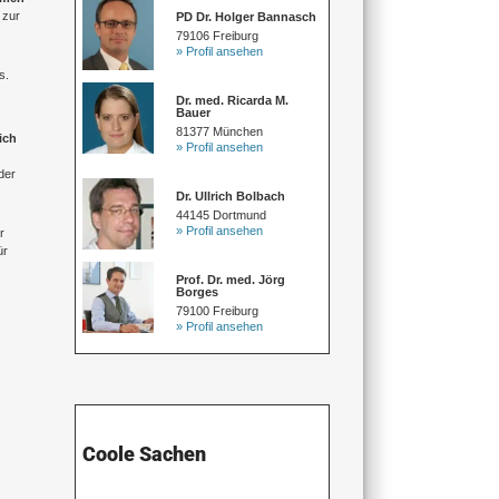
 zur
PD Dr. Holger Bannasch
79106 Freiburg
» Profil ansehen
s.
Dr. med. Ricarda M.
Bauer
81377 München
ich
» Profil ansehen
der
Dr. Ullrich Bolbach
44145 Dortmund
» Profil ansehen
r
ür
Prof. Dr. med. Jörg
Borges
79100 Freiburg
» Profil ansehen
Coole Sachen