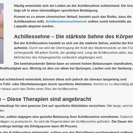
Häufig entwickelt sich ein Leiden an der Achillessehne schleichend. Die Ur
liegt oft in einer übermäßigen sportlichen Betätigung.
Kommt es zu einem chronischen Verlauf, besteht auch das Risiko, dass die
Achillessehne reißt.
Achillessehnenschmerzen
sollten somit keinesfalls als
Lappalie abgetan werden.
Achillessehne – Die stärkste Sehne des Körpe
Bei der Achillessehne handelt es sich um die stärkste Sehne, welche der Kö
aufweist.
Durch sie wird die Übertragung der Kraft des Wadenmuskels an den Fu
sichergestellt. Mit jedem Schritt, der getätigt wird, sorgt die Achillessehne dafür, da
Mehrfaches des Körpergewichts verlässlich abgefangen wird.
Die beeindruckende Sehne kann so extrem hohen Belastungen standhalten,
Reißfestigkeit aus. Wichtig ist dies vor allem bei Sprüngen, Läufen und der Senkung
mal schleichend entwickelt, können diese sich jedoch als überaus langwierig und
 in Fehl- oder Überbelastungen durch sportliche Aktivitäten.
Kommt es zu übermäßig ak
 hinaus auch das Risiko eines Riss der Achillessehne.
 – Diese Therapien sind angebracht
bedingt für eine gewisse Zeit auf sportliche Aktivitäten verzichten.
Wie lange, wird im
den.
den, sollten dagegen eine gezielte Belastung ihrer Achillessehne vornehmen.
Dadurch
llagen zu produzieren. So wird die Regeneration der Achillessehne gefördert.
Die Dauer der
rdings beträgt die Erfolgsquote dann 90 Prozent.
ng der Achillessehne einhergeht, sollten von den Betroffenen vorübergehend vollko