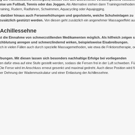
eise um Fußball, Tennis oder das Joggen.
Als Alternative stehen dann Trainingsmethoden
training, Rudern, Radfahren, Schwimmen, Aquacycling oder Aquajogging.
nd darüber hinaus auch Fersenerhöhungen und gepolsterte, weiche Schuheinlagen zu
usätzlich gestützt werden.
Von diesen geht zusätzlich ein angenehmer Massageeffekt au
 Achillessehne
st die Einnahme von schmerzstillenden Medikamenten möglich. Als hilfreich zeigen s
chblutung anregen und schmerzlindernd wirken, beispielsweise Eisabreibungen.
h in vielen Fällen auch durch spezielle Massagemethoden, wie etwa die Friktionstherapie, o
bungen. Mit diesen lassen sich besonders nachhaltige Erfolge bei vorliegenden
 dafür etwa auf eine Stufe gestellt werden, sodass die Fersen frei in der Luft schweben. Fü
e Ferse wird im Anschluss erneut gesenkt und maximal gedreht. Auch diese Position wird f
er Dehnung der Wadenmuskulatur und einer Entlastung der Achillessehne.