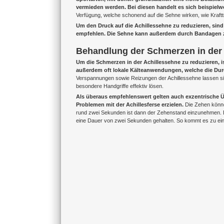
vermieden werden. Bei diesen handelt es sich beispielw
Verfügung, welche schonend auf die Sehne wirken, wie Kraft
Um den Druck auf die Achillessehne zu reduzieren, si
empfehlen. Die Sehne kann außerdem durch Bandagen z
Behandlung der Schmerzen in der
Um die Schmerzen in der Achillessehne zu reduzieren, i
außerdem oft lokale Kälteanwendungen, welche die Dur
Verspannungen sowie Reizungen der Achillessehne lassen sic
besondere Handgriffe effektiv lösen.
Als überaus empfehlenswert gelten auch exzentrische Ü
Problemen mit der Achillesferse erzielen.
Die Zehen können
rund zwei Sekunden ist dann der Zehenstand einzunehmen. Di
eine Dauer von zwei Sekunden gehalten. So kommt es zu ein