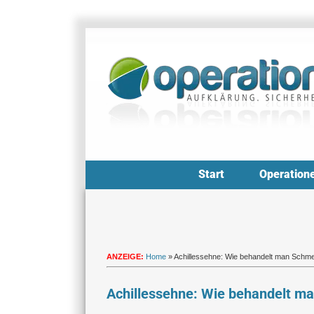
Zum
Inhalt
springen
Start
Operation
ANZEIGE:
Home
»
Achillessehne: Wie behandelt man Schme
Achillessehne: Wie behandelt ma