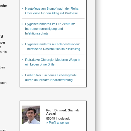
sache
Hautpflege am Stumpf nach der Reha:
Checkliste für den Alltag mit Prothese
Hygienestandards im OP-Zentrum:
Instrumentenreinigung und
Infektionsschutz
rs
rper
Hygienestandards auf Pflegestationen:
ß
Thermische Desinfektion im Klinikalltag
ss ein
Refraktive Chirurgie: Moderne Wege in
ein Leben ohne Brille
 des
Endlich frei: Ein neues Lebensgefühl
durch dauerhafte Haarentfernung
uten
Prof. Dr. med. Siamak
Asgari
85049 Ingolstadt
» Profil ansehen
mmen