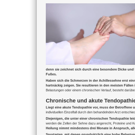
Zeige
grösseres
Bild
denn sie zeichnet sich durch eine besondere Dicke und 
Fußes.
Haben sich die Schmerzen in der Achillessehne erst ein
hartnäckig zeigen. Sie resultieren in den meisten Fällen
Belastungen oder einem chronischen Verlauf, besteht darüber
Chronische und akute Tendopathie
Liegt eine akute Tendopathie vor, muss der Betroffene un
individuellen Einzelfall durch den behandelnden Arzt entschie
Diejenigen, die unter einer chronischen Tendopathie lei
werden die Zellen der Sehne dazu angerecht, Proteine und Ko
Heilung nimmt mindestens drei Monate in Anspruch, alle
Sportarten, mit denen grundsätzlich eine hohe Belastu