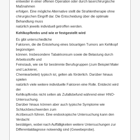
entweder in einer offenen Operation oder durch laserchirurgische
Maßnahmen
erfolgen. Eine mögliche Alternative stellt die Strahlentherapie ohne
chirurgischen Eingriff dar. Die Entscheidung über die optimale
Behandlung muss
natürlich jeweils individuell getroffen werden.
Kehlkopfkrebs und wie er festgestellt wird
Es gibt unterschiedliche
Faktoren, die die Entstehung eines bösartigen Tumors am Kehlkopf
begünstigen
können. Insbesondere Tabakkonsum sowie die Belastung durch
Arbeitsstoffe und
Feinstaub, wie sie für bestimmte Berufsgruppen (zum Beispiel Maler
und Lackierer,
Chemiearbeitet) typisch ist, gelten als förderlich. Darüber hinaus
spielen
natürlich viele weitere individuelle Faktoren eine Rolle. Entdeckt wird
der
Kehlkopfkrebs nicht selten als Zufallsbefund während einer HNO-
Untersuchung.
Darüber hinaus können aber auch typische Symptome wie
Schluckbeschwerden zum
Arztbesuch führen. Eine endoskopische Untersuchung kann den
Verdacht
bestätigen, wobei nach Auffälligkeiten weitere Untersuchungen zur
Differentialdiagnose notwendig sind (Gewebeprobe).