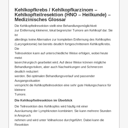
Kehlkopfkrebs / Kehlkopfkarzinom –
Kehlkopfteilresektion (HNO – Heilkunde) –
Medizinisches Glossar
Die Kehlkopfteilresektion stellt eine Behandlungsmöglichkeit
zur Entfernung kleinerer, lokal begrenzter Tumore am Kehlkopf dar. Sie
ist
allerdings keine Alternative zur kompletten Entfernung des Kehlkopfes
(Laryngektomie) bei bereits deutlich fortgeschrittenem Kehlkopfkrebs.
Die
Teilresektion kann auf unterschiedliche Weise erfolgen, wobei heute
meist
laserchirurgisch gearbeitet wird. Auf diese Weise können mögliche
Behandlungsrisiken, aber auch Nachwirkungen und Schmerzen
deutlich reduziert
werden. Bei optimalen Behandlungsverlauf und passender
Ausgangssituation
verspricht die Kehlkopfteilresektion eine sehr gute Heilungschance für
kleinere
Tumore.
Die Kehlkopfteilresektion im Überblick
Die Teilresektion des Kehlkopfes wird häufig mit einer
Ausräumung der Lymphknoten kombiniert. Sie kann mehrere Stunden
in Anspruch
nehmen und wird unter Vollnarkose durchgeführt. Dabei kann die
Resektion