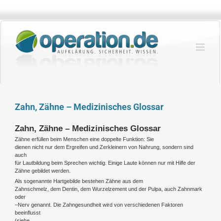
Zum
Inhalt
springen
Zahn, Zähne – Medizinisches Glossar
Zahn, Zähne – Medizinisches Glossar
Zähne erfüllen beim Menschen eine doppelte Funktion: Sie
dienen nicht nur dem Ergreifen und Zerkleinern von Nahrung, sondern sind
auch
für Lautbildung beim Sprechen wichtig. Einige Laute können nur mit Hilfe der
Zähne gebildet werden.
Als sogenannte Hartgebilde bestehen Zähne aus dem
Zahnschmelz, dem Dentin, dem Wurzelzement und der Pulpa, auch Zahnmark
oder
–Nerv genannt. Die Zahngesundheit wird von verschiedenen Faktoren
beeinflusst
(siehe