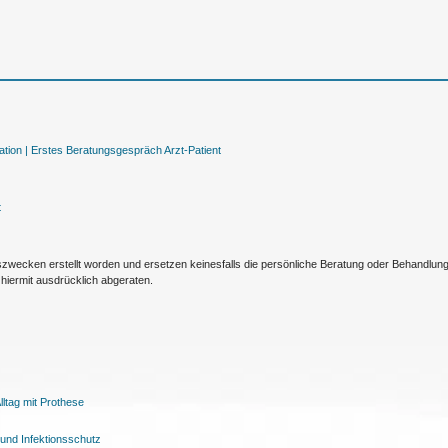
tion |
Erstes Beratungsgespräch Arzt-Patient
t
nszwecken erstellt worden und ersetzen keinesfalls die persönliche Beratung oder Behandlu
hiermit ausdrücklich abgeraten.
ltag mit Prothese
und Infektionsschutz