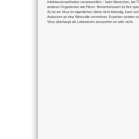
Infektionskrankheiten verantwortlich – beim Menschen, bei T
anderen Organismen wie Pilzen. Bemerkenswert ist ihre spez
So ist ein Virus im eigentlichen Sinne nicht lebendig, kann si
Andocken an eine Wirtszelle vermehren. Experten streiten no
Virus überhaupt als Lebewesen anzusehen ist oder nicht.