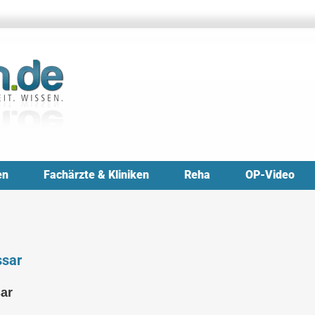
en
Fachärzte & Kliniken
Reha
OP-Video
ssar
sar