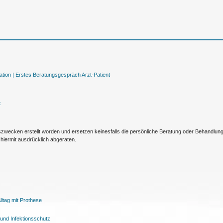
tion |
Erstes Beratungsgespräch Arzt-Patient
t
nszwecken erstellt worden und ersetzen keinesfalls die persönliche Beratung oder Behandlu
hiermit ausdrücklich abgeraten.
ltag mit Prothese
und Infektionsschutz