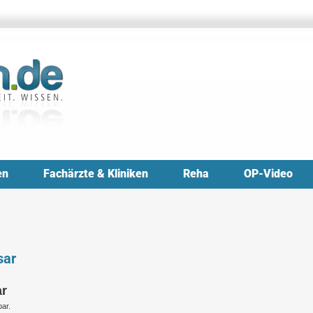
en
Fachärzte & Kliniken
Reha
OP-Video
sar
ar
ar.