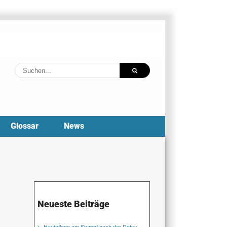
Suche
nach:
Glossar
News
Neueste Beiträge
Hautpflege am Stumpf nach der Reha: