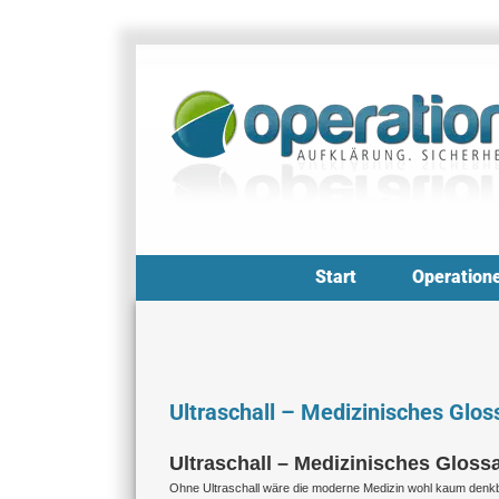
Zum
Inhalt
springen
Start
Operation
Ultraschall – Medizinisches Glos
Ultraschall – Medizinisches Gloss
Ohne Ultraschall wäre die moderne Medizin wohl kaum denkb