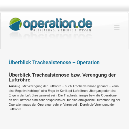
Zum
Inhalt
springen
Überblick Trachealstenose – Operation
Überblick Trachealstenose bzw. Verengung der
Luftröhre
Auszug:
Mit Verengung der Luftröhre – auch Trachealstenose genannt – kann
eine Enge im Kehlkopf, eine Enge im Kehlkopf-Luftröhren-Übergang oder eine
Enge in der Luftröhre gemeint sein. Die Trachealchirurgie bzw. die Operationen
an der Luftröhre sind sehr anspruchsvoll, für eine erfolgreiche Durchführung der
Operation muss der Operateur sehr erfahren sein. Durch die Verengung der
Luftröhre