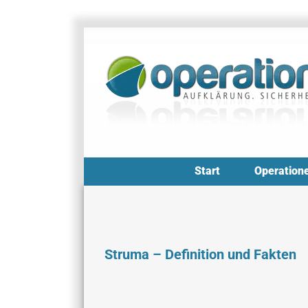
Zum
Inhalt
springen
Start
Operation
Struma – Definition und Fakten