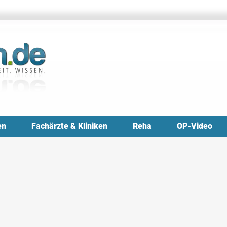
en
Fachärzte & Kliniken
Reha
OP-Video