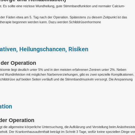
. Es sollte eine reizlose Wundheilung, gute Stimmbandfunktion und normaler Calcium-
ng der Fäden etwa am 5. Tag nach der Operation. Spätestens zu diesem Zeitpunkt ist das
onstherapie begonnen werden kann. Dazu werden Schilddrüsenhormone
ativen, Heilungschancen, Risiken
 der Operation
ektomie liegt deutlich unter 5% und in den meisten erfahrenen Zentren unter 2%. Neben
und Wundinfektion mit möglichen Narbenverziehungen, gibt es zwei spezielle Komplikationen
Schilddrüse auf beiden Seiten verläuft und die Stimmbandmuskeln versorgt. Die Anspannung
ation
der Operation
lgt die allgemeine körperliche Untersuchung, die Aufklärung und Vorstellung beim Anästhesist
ngeholt. Der Krankenhausaufenthalt beträgt im Schnitt 3 Tage, wofür keine speziellen Dinge vo