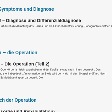
 Symptome und Diagnose
f – Diagnose und Differenzialdiagnose
ist durch die Abtastung des Halses und die Ultraschalluntersuchung (Sonographie) einfach 
a – die Operation
 Die Operation (Teil 2)
r Oberkörper ist leicht angehoben und der Kopf ist etwas nach hinten gestreckt. Das
nd steril abgedeckt. An vormarkierter Stelle wird der Hals mit dem Skalpell eröffnet. Nach
Schilddrüsenkapsel dargestellt. Die
ch der Operation
sorge und Rehabilitation)