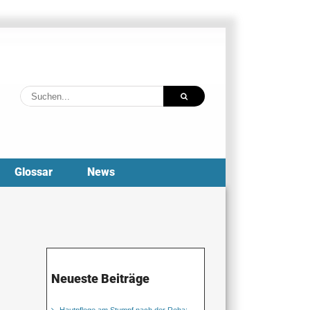
Suche
nach:
Glossar
News
Neueste Beiträge
Hautpflege am Stumpf nach der Reha: