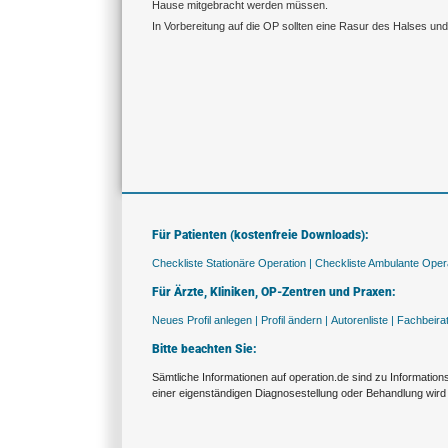
Hause mitgebracht werden müssen.
In Vorbereitung auf die OP sollten eine Rasur des Halses und
Für Patienten (kostenfreie Downloads):
Checkliste Stationäre Operation |
Checkliste Ambulante Opera
Für Ärzte, Kliniken, OP-Zentren und Praxen:
Neues Profil anlegen |
Profil ändern |
Autorenliste |
Fachbeira
Bitte beachten Sie:
Sämtliche Informationen auf operation.de sind zu Informatio
einer eigenständigen Diagnosestellung oder Behandlung wird 