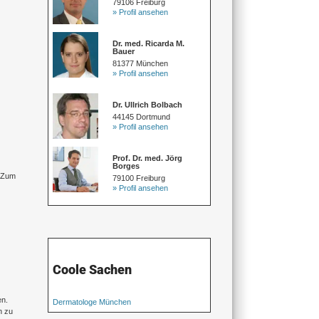
79106 Freiburg
» Profil ansehen
Dr. med. Ricarda M.
Bauer
81377 München
» Profil ansehen
Dr. Ullrich Bolbach
44145 Dortmund
» Profil ansehen
Prof. Dr. med. Jörg
Borges
. Zum
79100 Freiburg
» Profil ansehen
Coole Sachen
en.
Dermatologe München
n zu