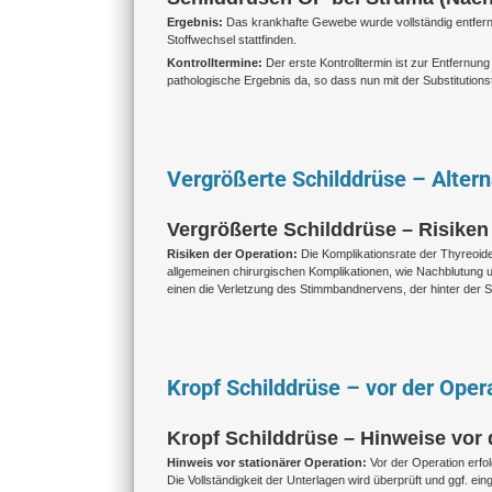
Ergebnis:
Das krankhafte Gewebe wurde vollständig entfernt
Stoffwechsel stattfinden.
Kontrolltermine:
Der erste Kontrolltermin ist zur Entfernu
pathologische Ergebnis da, so dass nun mit der Substituti
Vergrößerte Schilddrüse – Altern
Vergrößerte Schilddrüse – Risiken
Risiken der Operation:
Die Komplikationsrate der Thyreoid
allgemeinen chirurgischen Komplikationen, wie Nachblutung 
einen die Verletzung des Stimmbandnervens, der hinter der 
Kropf Schilddrüse – vor der Oper
Kropf Schilddrüse – Hinweise vor 
Hinweis vor stationärer Operation:
Vor der Operation erfo
Die Vollständigkeit der Unterlagen wird überprüft und ggf. ei