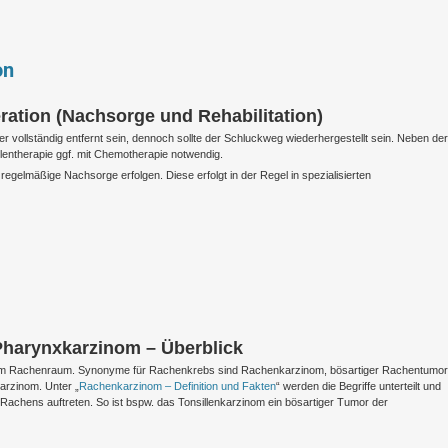
on
ation (Nachsorge und Rehabilitation)
r vollständig entfernt sein, dennoch sollte der Schluckweg wiederhergestellt sein. Neben der
hlentherapie ggf. mit Chemotherapie notwendig.
egelmäßige Nachsorge erfolgen. Diese erfolgt in der Regel in spezialisierten
Pharynxkarzinom – Überblick
im Rachenraum. Synonyme für Rachenkrebs sind Rachenkarzinom, bösartiger Rachentumor
rzinom. Unter „
Rachenkarzinom – Definition und Fakten
“ werden die Begriffe unterteilt und
achens auftreten. So ist bspw. das Tonsillenkarzinom ein bösartiger Tumor der