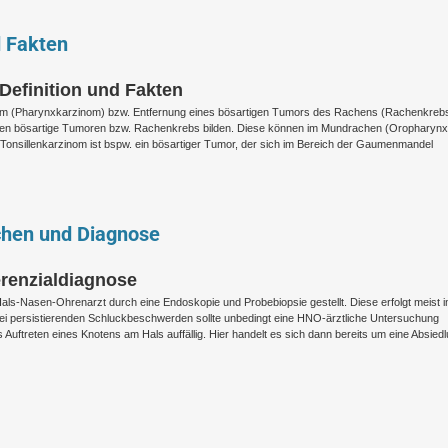
d Fakten
efinition und Fakten
om (Pharynxkarzinom) bzw. Entfernung eines bösartigen Tumors des Rachens (Rachenkrebs
len bösartige Tumoren bzw. Rachenkrebs bilden. Diese können im Mundrachen (Oropharynx
onsillenkarzinom ist bspw. ein bösartiger Tumor, der sich im Bereich der Gaumenmandel
hen und Diagnose
renzialdiagnose
als-Nasen-Ohrenarzt durch eine Endoskopie und Probebiopsie gestellt. Diese erfolgt meist 
i persistierenden Schluckbeschwerden sollte unbedingt eine HNO-ärztliche Untersuchung
Auftreten eines Knotens am Hals auffällig. Hier handelt es sich dann bereits um eine Absied